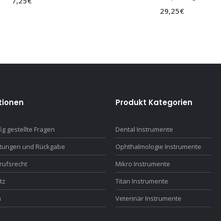
7,25
€
29,25
€
tionen
Produkt Kategorien
ig gestellte Fragen
Dental Instrumente
ttungen und Rückgabe
Ophthalmologie Instrumente
rufsrecht
Mikro Instrumente
tz
Titan Instrumente
m
Veterinär Instrumente