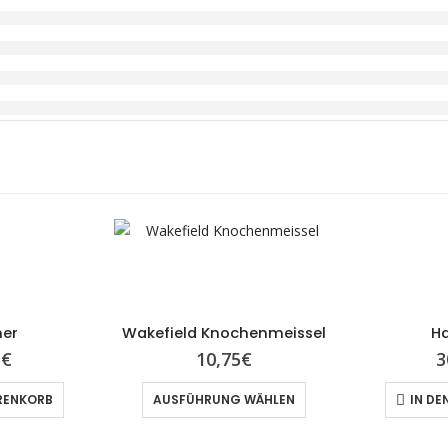
er
Wakefield Knochenmeissel
H
5
€
10,75
€
3
RENKORB
AUSFÜHRUNG WÄHLEN
IN DE