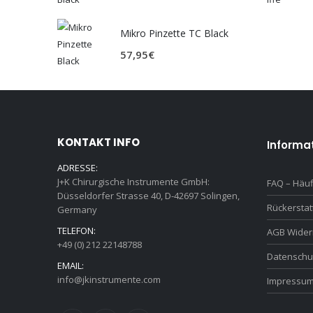
Mikro Pinzette TC Black
57,95
€
KONTAKT INFO
Informa
ADRESSE:
J+K Chirurgische Instrumente GmbH:
FAQ – Häuf
Düsseldorfer Strasse 40, D-42697 Solingen,
Rückersta
Germany
TELEFON:
AGB Wider
+49 (0) 212 22148788
Datenschu
EMAIL:
info@jkinstrumente.com
Impressu