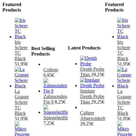
Featured
Featured
Products
Products
Iris
Iris
Schere
Schere
Latest Products
Best Selling
TC
TC
Products
Black
Black
51,95
€
51,95
€
Depth Probe
College
Titan
29,25
€
6,95
€
Implant
La
La
Zahnsonden
Depth Probe
Grange
Grange
Fig 9
8,25
€
Titan
29,25
€
Schere
Schere
TC
TC
Caliper
Black
Black
Spiegelgriffe
Abgewinkelt
51,95
€
51,95
€
7,25
€
29,25
€