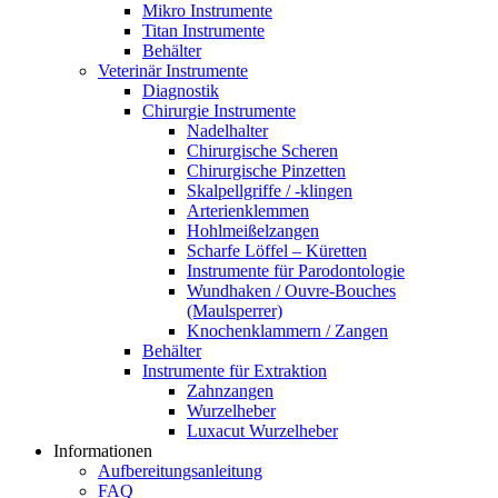
Mikro Instrumente
Titan Instrumente
Behälter
Veterinär Instrumente
Diagnostik
Chirurgie Instrumente
Nadelhalter
Chirurgische Scheren
Chirurgische Pinzetten
Skalpellgriffe / -klingen
Arterienklemmen
Hohlmeißelzangen
Scharfe Löffel – Küretten
Instrumente für Parodontologie
Wundhaken / Ouvre-Bouches
(Maulsperrer)
Knochenklammern / Zangen
Behälter
Instrumente für Extraktion
Zahnzangen
Wurzelheber
Luxacut Wurzelheber
Informationen
Aufbereitungsanleitung
FAQ