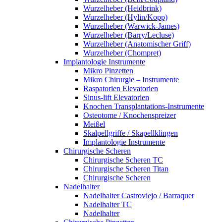
Wurzelheber (Heidbrink)
Wurzelheber (Hylin/Kopp)
Wurzelheber (Warwick-James)
Wurzelheber (Barry/Lecluse)
Wurzelheber (Anatomischer Griff)
Wurzelheber (Chompret)
Implantologie Instrumente
Mikro Pinzetten
Mikro Chirurgie – Instrumente
Raspatorien Elevatorien
Sinus-lift Elevatorien
Knochen Transplantations-Instrumente
Osteotome / Knochenspreizer
Meißel
Skalpellgriffe / Skapellklingen
Implantologie Instrumente
Chirurgische Scheren
Chirurgische Scheren TC
Chirurgische Scheren Titan
Chirurgische Scheren
Nadelhalter
Nadelhalter Castroviejo / Barraquer
Nadelhalter TC
Nadelhalter