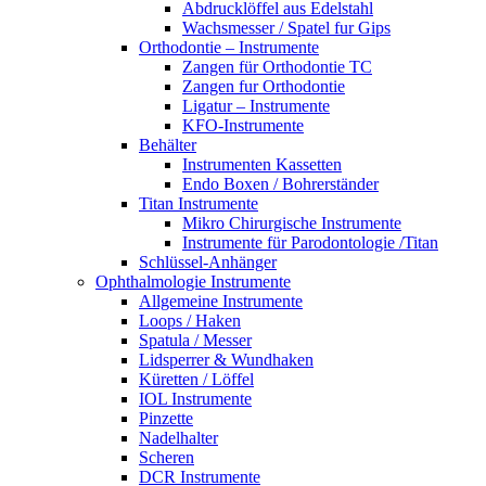
Abdrucklöffel aus Edelstahl
Wachsmesser / Spatel fur Gips
Orthodontie – Instrumente
Zangen für Orthodontie TC
Zangen fur Orthodontie
Ligatur – Instrumente
KFO-Instrumente
Behälter
Instrumenten Kassetten
Endo Boxen / Bohrerständer
Titan Instrumente
Mikro Chirurgische Instrumente
Instrumente für Parodontologie /Titan
Schlüssel-Anhänger
Ophthalmologie Instrumente
Allgemeine Instrumente
Loops / Haken
Spatula / Messer
Lidsperrer & Wundhaken
Küretten / Löffel
IOL Instrumente
Pinzette
Nadelhalter
Scheren
DCR Instrumente