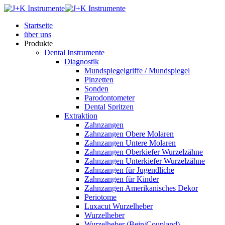
Startseite
über uns
Produkte
Dental Instrumente
Diagnostik
Mundspiegelgriffe / Mundspiegel
Pinzetten
Sonden
Parodontometer
Dental Spritzen
Extraktion
Zahnzangen
Zahnzangen Obere Molaren
Zahnzangen Untere Molaren
Zahnzangen Oberkiefer Wurzelzähne
Zahnzangen Unterkiefer Wurzelzähne
Zahnzangen für Jugendliche
Zahnzangen für Kinder
Zahnzangen Amerikanisches Dekor
Periotome
Luxacut Wurzelheber
Wurzelheber
Wurzelheber (Bein/Coupland)