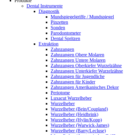
Produkte
Dental Instrumente
Diagnostik
Mundspiegelgriffe / Mundspiegel
Pinzetten
Sonden
Parodontometer
Dental Spritzen
Extraktion
Zahnzangen
Zahnzangen Obere Molaren
Zahnzangen Untere Molaren
Zahnzangen Oberkiefer Wurzelzähne
Zahnzangen Unterkiefer Wurzelzähne
Zahnzangen für Jugendliche
Zahnzangen für Kinder
Zahnzangen Amerikanisches Dekor
Periotome
Luxacut Wurzelheber
Wurzelheber
Wurzelheber (Bein/Coupland)
Wurzelheber (Heidbrink)
Wurzelheber (Hylin/Kopp)
Wurzelheber (Warwick-James)
Wurzelheber (Barry/Lecluse)