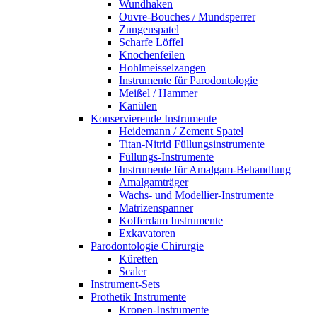
Wundhaken
Ouvre-Bouches / Mundsperrer
Zungenspatel
Scharfe Löffel
Knochenfeilen
Hohlmeisselzangen
Instrumente für Parodontologie
Meißel / Hammer
Kanülen
Konservierende Instrumente
Heidemann / Zement Spatel
Titan-Nitrid Füllungsinstrumente
Füllungs-Instrumente
Instrumente für Amalgam-Behandlung
Amalgamträger
Wachs- und Modellier-Instrumente
Matrizenspanner
Kofferdam Instrumente
Exkavatoren
Parodontologie Chirurgie
Küretten
Scaler
Instrument-Sets
Prothetik Instrumente
Kronen-Instrumente