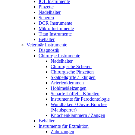
IOL Instrumente
Pinzette
Nadelhalter
Scheren
DCR Instrumente
Mikro Instrumente
Titan Instrumente
Behälter
Veterinär Instrumente
Diagnostik
Chirurgie Instrumente
Nadelhalter
Chirurgische Scheren
Chirurgische Pinzetten
Skalpellgriffe / -klingen
Arterienklemmen
Hohlmeißelzangen
Scharfe Löffel – Küretten
Instrumente für Parodontologie
Wundhaken / Ouvre-Bouches
(Maulsperrer)
Knochenklammern / Zangen
Behälter
Instrumente für Extraktion
Zahnzangen