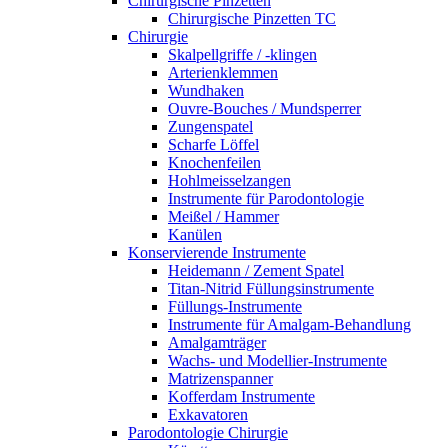
Chirurgische Pinzetten
Chirurgische Pinzetten TC
Chirurgie
Skalpellgriffe / -klingen
Arterienklemmen
Wundhaken
Ouvre-Bouches / Mundsperrer
Zungenspatel
Scharfe Löffel
Knochenfeilen
Hohlmeisselzangen
Instrumente für Parodontologie
Meißel / Hammer
Kanülen
Konservierende Instrumente
Heidemann / Zement Spatel
Titan-Nitrid Füllungsinstrumente
Füllungs-Instrumente
Instrumente für Amalgam-Behandlung
Amalgamträger
Wachs- und Modellier-Instrumente
Matrizenspanner
Kofferdam Instrumente
Exkavatoren
Parodontologie Chirurgie