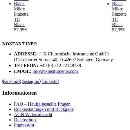
Mikro
Mikro
Pinzette
Pinzette
TC
TC
Black
Black
57,95
€
57,95
€
KONTAKT INFO
ADRESSE:
J+K Chirurgische Instrumente GmbH:
Düsseldorfer Strasse 40, D-42697 Solingen, Germany
TELEFON:
+49 (0) 212 22148788
EMAIL:
info@jkinstrumente.com
Facebook
Instagram
Linkedin
Informationen
FAQ – Häufig gestellte Fragen
Rückerstattungen und Rückgabe
AGB Widerrufsrecht
Datenschutz
Impressum