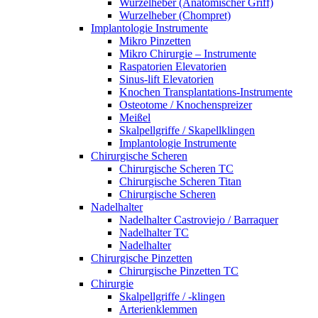
Wurzelheber (Anatomischer Griff)
Wurzelheber (Chompret)
Implantologie Instrumente
Mikro Pinzetten
Mikro Chirurgie – Instrumente
Raspatorien Elevatorien
Sinus-lift Elevatorien
Knochen Transplantations-Instrumente
Osteotome / Knochenspreizer
Meißel
Skalpellgriffe / Skapellklingen
Implantologie Instrumente
Chirurgische Scheren
Chirurgische Scheren TC
Chirurgische Scheren Titan
Chirurgische Scheren
Nadelhalter
Nadelhalter Castroviejo / Barraquer
Nadelhalter TC
Nadelhalter
Chirurgische Pinzetten
Chirurgische Pinzetten TC
Chirurgie
Skalpellgriffe / -klingen
Arterienklemmen