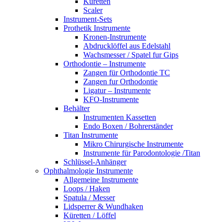
Küretten
Scaler
Instrument-Sets
Prothetik Instrumente
Kronen-Instrumente
Abdrucklöffel aus Edelstahl
Wachsmesser / Spatel fur Gips
Orthodontie – Instrumente
Zangen für Orthodontie TC
Zangen fur Orthodontie
Ligatur – Instrumente
KFO-Instrumente
Behälter
Instrumenten Kassetten
Endo Boxen / Bohrerständer
Titan Instrumente
Mikro Chirurgische Instrumente
Instrumente für Parodontologie /Titan
Schlüssel-Anhänger
Ophthalmologie Instrumente
Allgemeine Instrumente
Loops / Haken
Spatula / Messer
Lidsperrer & Wundhaken
Küretten / Löffel