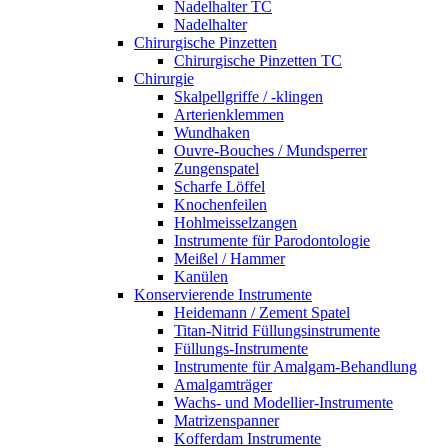
Nadelhalter TC
Nadelhalter
Chirurgische Pinzetten
Chirurgische Pinzetten TC
Chirurgie
Skalpellgriffe / -klingen
Arterienklemmen
Wundhaken
Ouvre-Bouches / Mundsperrer
Zungenspatel
Scharfe Löffel
Knochenfeilen
Hohlmeisselzangen
Instrumente für Parodontologie
Meißel / Hammer
Kanülen
Konservierende Instrumente
Heidemann / Zement Spatel
Titan-Nitrid Füllungsinstrumente
Füllungs-Instrumente
Instrumente für Amalgam-Behandlung
Amalgamträger
Wachs- und Modellier-Instrumente
Matrizenspanner
Kofferdam Instrumente