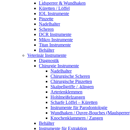
Lidsperrer & Wundhaken
Küretten / Löffel
IOL Instrumente
Pinzette
Nadelhalter
Scheren
DCR Instrumente
Mikro Instrumente
Titan Instrumente
Behälter
Veterinär Instrumente
Diagnostik
Chirurgie Instrumente
Nadelhalter
Chirurgische Scheren
Chirurgische Pinzetten
Skalpellgriffe / -klingen
Arterienklemmen
Hohlmeißelzangen
Scharfe Löffel – Küretten
Instrumente für Parodontologie
Wundhaken / Ouvre-Bouches (Maulsperrer
Knochenklammern / Zangen
Behälter
Instrumente für Extraktion