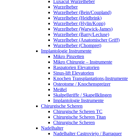
Luxacut Wurzelheber
Wurzelheber
Wurzelheber (Bein/Coupland)
Wurzelheber (Heidbrink)
Wurzelheber (Hylin/Kopp)
Wurzelheber (Warwick-James)
Wurzelheber (Barry/Lecluse)
Wurzelheber (Anatomischer Griff)
Wurzelheber (Chompret)
Implantologie Instrumente
Mikro Pinzetten
Mikro Chirurgie – Instrumente
Raspatorien Elevatorien
Sinus-lift Elevatorien
Knochen Transplantations-Instrumente
Osteotome / Knochenspreizer
Meißel
Skalpellgriffe / Skapellklingen
Implantologie Instrumente
Chirurgische Scheren
Chirurgische Scheren TC
Chirurgische Scheren Titan
Chirurgische Scheren
Nadelhalter
Nadelhalter Castroviejo / Barraquer