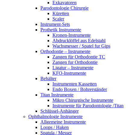
Exkavatoren
Parodontologie Chirurgie
Küretten
Scaler
Instrument-Sets
Prothetik Instrumente
Kronen-Instrumente
Abdrucklöffel aus Edelstahl
Wachsmesser / Spatel fur Gips
Orthodontie – Instrumente
Zangen für Orthodontie TC
Zangen fur Orthodontie
Ligatur – Instrumente
KFO-Instrumente
Behälter
Instrumenten Kassetten
Endo Boxen / Bohrerständer
Titan Instrumente
Mikro Chirurgische Instrumente
Instrumente für Parodontologie /Titan
Schlüssel-Anhänger
Ophthalmologie Instrumente
Allgemeine Instrumente
Loops / Haken
Spatula / Messer