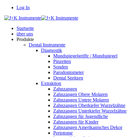
Log In
Startseite
über uns
Produkte
Dental Instrumente
Diagnostik
Mundspiegelgriffe / Mundspiegel
Pinzetten
Sonden
Parodontometer
Dental Spritzen
Extraktion
Zahnzangen
Zahnzangen Obere Molaren
Zahnzangen Untere Molaren
Zahnzangen Oberkiefer Wurzelzähne
Zahnzangen Unterkiefer Wurzelzähne
Zahnzangen für Jugendliche
Zahnzangen für Kinder
Zahnzangen Amerikanisches Dekor
Periotome