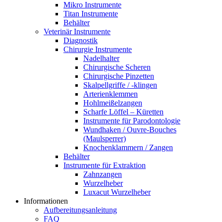
Mikro Instrumente
Titan Instrumente
Behälter
Veterinär Instrumente
Diagnostik
Chirurgie Instrumente
Nadelhalter
Chirurgische Scheren
Chirurgische Pinzetten
Skalpellgriffe / -klingen
Arterienklemmen
Hohlmeißelzangen
Scharfe Löffel – Küretten
Instrumente für Parodontologie
Wundhaken / Ouvre-Bouches
(Maulsperrer)
Knochenklammern / Zangen
Behälter
Instrumente für Extraktion
Zahnzangen
Wurzelheber
Luxacut Wurzelheber
Informationen
Aufbereitungsanleitung
FAQ