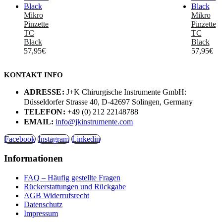
Mikro
Mikro
Pinzette
Pinzette
TC
TC
Black
Black
57,95
€
57,95
€
KONTAKT INFO
ADRESSE:
J+K Chirurgische Instrumente GmbH:
Düsseldorfer Strasse 40, D-42697 Solingen, Germany
TELEFON:
+49 (0) 212 22148788
EMAIL:
info@jkinstrumente.com
Facebook
Instagram
Linkedin
Informationen
FAQ – Häufig gestellte Fragen
Rückerstattungen und Rückgabe
AGB Widerrufsrecht
Datenschutz
Impressum