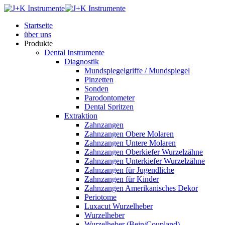
Startseite
über uns
Produkte
Dental Instrumente
Diagnostik
Mundspiegelgriffe / Mundspiegel
Pinzetten
Sonden
Parodontometer
Dental Spritzen
Extraktion
Zahnzangen
Zahnzangen Obere Molaren
Zahnzangen Untere Molaren
Zahnzangen Oberkiefer Wurzelzähne
Zahnzangen Unterkiefer Wurzelzähne
Zahnzangen für Jugendliche
Zahnzangen für Kinder
Zahnzangen Amerikanisches Dekor
Periotome
Luxacut Wurzelheber
Wurzelheber
Wurzelheber (Bein/Coupland)