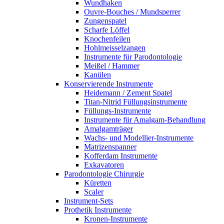
Wundhaken
Ouvre-Bouches / Mundsperrer
Zungenspatel
Scharfe Löffel
Knochenfeilen
Hohlmeisselzangen
Instrumente für Parodontologie
Meißel / Hammer
Kanülen
Konservierende Instrumente
Heidemann / Zement Spatel
Titan-Nitrid Füllungsinstrumente
Füllungs-Instrumente
Instrumente für Amalgam-Behandlung
Amalgamträger
Wachs- und Modellier-Instrumente
Matrizenspanner
Kofferdam Instrumente
Exkavatoren
Parodontologie Chirurgie
Küretten
Scaler
Instrument-Sets
Prothetik Instrumente
Kronen-Instrumente