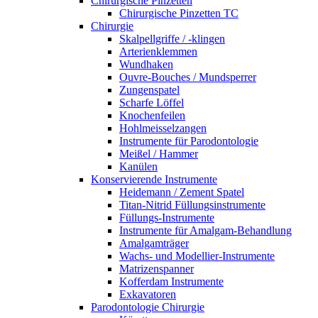
Chirurgische Pinzetten
Chirurgische Pinzetten TC
Chirurgie
Skalpellgriffe / -klingen
Arterienklemmen
Wundhaken
Ouvre-Bouches / Mundsperrer
Zungenspatel
Scharfe Löffel
Knochenfeilen
Hohlmeisselzangen
Instrumente für Parodontologie
Meißel / Hammer
Kanülen
Konservierende Instrumente
Heidemann / Zement Spatel
Titan-Nitrid Füllungsinstrumente
Füllungs-Instrumente
Instrumente für Amalgam-Behandlung
Amalgamträger
Wachs- und Modellier-Instrumente
Matrizenspanner
Kofferdam Instrumente
Exkavatoren
Parodontologie Chirurgie