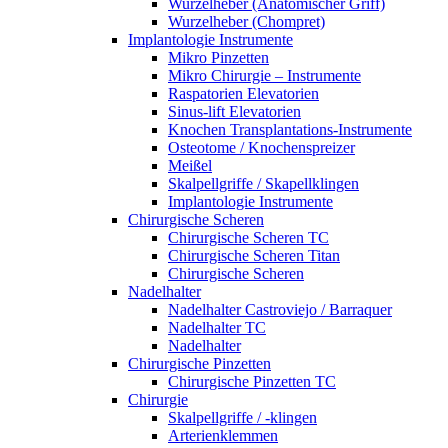
Wurzelheber (Anatomischer Griff)
Wurzelheber (Chompret)
Implantologie Instrumente
Mikro Pinzetten
Mikro Chirurgie – Instrumente
Raspatorien Elevatorien
Sinus-lift Elevatorien
Knochen Transplantations-Instrumente
Osteotome / Knochenspreizer
Meißel
Skalpellgriffe / Skapellklingen
Implantologie Instrumente
Chirurgische Scheren
Chirurgische Scheren TC
Chirurgische Scheren Titan
Chirurgische Scheren
Nadelhalter
Nadelhalter Castroviejo / Barraquer
Nadelhalter TC
Nadelhalter
Chirurgische Pinzetten
Chirurgische Pinzetten TC
Chirurgie
Skalpellgriffe / -klingen
Arterienklemmen