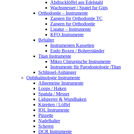
Abdrucklöffel aus Edelstahl
Wachsmesser / Spatel fur Gips
Orthodontie – Instrumente
Zangen für Orthodontie TC
Zangen fur Orthodontie
Ligatur – Instrumente
KFO-Instrumente
Behälter
Instrumenten Kassetten
Endo Boxen / Bohrerständer
Titan Instrumente
Mikro Chirurgische Instrumente
Instrumente für Parodontologie /Titan
Schlüssel-Anhänger
Ophthalmologie Instrumente
Allgemeine Instrumente
Loops / Haken
Spatula / Messer
Lidsperrer & Wundhaken
Küretten / Löffel
IOL Instrumente
Pinzette
Nadelhalter
Scheren
DCR Instrumente