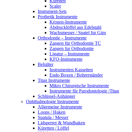
Küretten
Scaler
Instrument-Sets
Prothetik Instrumente
Kronen-Instrumente
Abdrucklöffel aus Edelstahl
Wachsmesser / Spatel fur Gips
Orthodontie – Instrumente
Zangen für Orthodontie TC
Zangen fur Orthodontie
Ligatur – Instrumente
KFO-Instrumente
Behälter
Instrumenten Kassetten
Endo Boxen / Bohrerständer
Titan Instrumente
Mikro Chirurgische Instrumente
Instrumente für Parodontologie /Titan
Schlüssel-Anhänger
Ophthalmologie Instrumente
Allgemeine Instrumente
Loops / Haken
Spatula / Messer
Lidsperrer & Wundhaken
Küretten / Löffel