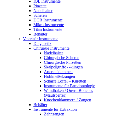
IOL Instrumente
Pinzette
Nadelhalter
Scheren
DCR Instrumente
Mikro Instrumente
Titan Instrumente
Behälter
Veterinär Instrumente
Diagnostik
Chirurgie Instrumente
Nadelhalter
Chirurgische Scheren
Chirurgische Pinzetten
Skalpellgriffe / -klingen
Arterienklemmen
Hohlmeißelzangen
Scharfe Löffel – Küretten
Instrumente für Parodontologie
Wundhaken / Ouvre-Bouches
(Maulsperrer)
Knochenklammern / Zangen
Behälter
Instrumente für Extraktion
Zahnzangen