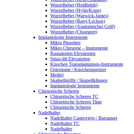
Wurzelheber (Heidbrink)
Wurzelheber (Hylin/Kopp)
Wurzelheber (Warwick-James)
Wurzelheber (Barry/Lecluse)
Wurzelheber (Anatomischer Griff)
Wurzelheber (Chompret)
Implantologie Instrumente
Mikro Pinzetten
Mikro Chirurgie – Instrumente
Raspatorien Elevatorien
Sinus-lift Elevatorien
Knochen Transplantations-Instrumente
Osteotome / Knochenspreizer
Meißel
Skalpellgriffe / Skapellklingen
Implantologie Instrumente
Chirurgische Scheren
Chirurgische Scheren TC
Chirurgische Scheren Titan
Chirurgische Scheren
Nadelhalter
Nadelhalter Castroviejo / Barraquer
Nadelhalter TC
Nadelhalter