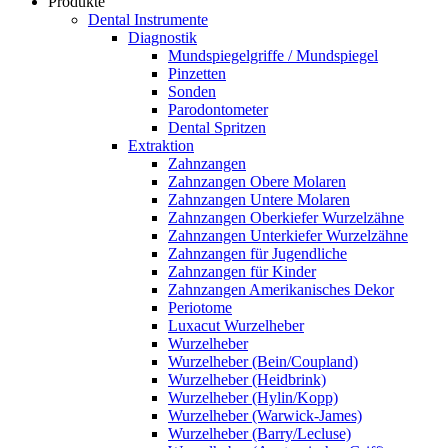
Produkte
Dental Instrumente
Diagnostik
Mundspiegelgriffe / Mundspiegel
Pinzetten
Sonden
Parodontometer
Dental Spritzen
Extraktion
Zahnzangen
Zahnzangen Obere Molaren
Zahnzangen Untere Molaren
Zahnzangen Oberkiefer Wurzelzähne
Zahnzangen Unterkiefer Wurzelzähne
Zahnzangen für Jugendliche
Zahnzangen für Kinder
Zahnzangen Amerikanisches Dekor
Periotome
Luxacut Wurzelheber
Wurzelheber
Wurzelheber (Bein/Coupland)
Wurzelheber (Heidbrink)
Wurzelheber (Hylin/Kopp)
Wurzelheber (Warwick-James)
Wurzelheber (Barry/Lecluse)