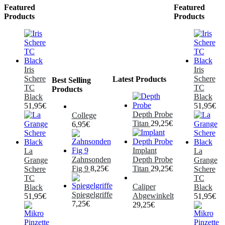
Featured
Featured
Products
Products
Iris
Iris
Schere
Schere
Latest Products
Best Selling
TC
TC
Products
Black
Black
51,95
€
51,95
€
Depth Probe
College
Titan
29,25
€
6,95
€
Implant
La
La
Zahnsonden
Depth Probe
Grange
Grange
Fig 9
8,25
€
Titan
29,25
€
Schere
Schere
TC
TC
Caliper
Black
Black
Spiegelgriffe
Abgewinkelt
51,95
€
51,95
€
7,25
€
29,25
€