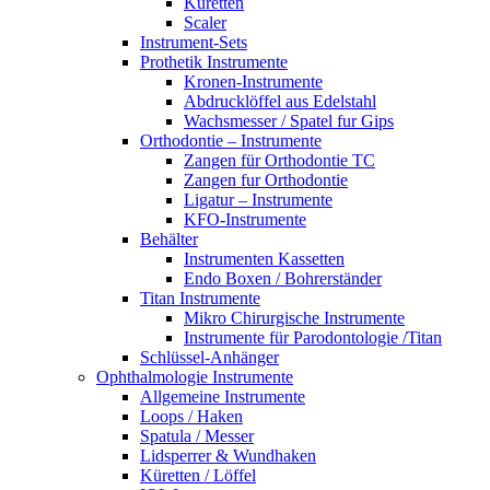
Küretten
Scaler
Instrument-Sets
Prothetik Instrumente
Kronen-Instrumente
Abdrucklöffel aus Edelstahl
Wachsmesser / Spatel fur Gips
Orthodontie – Instrumente
Zangen für Orthodontie TC
Zangen fur Orthodontie
Ligatur – Instrumente
KFO-Instrumente
Behälter
Instrumenten Kassetten
Endo Boxen / Bohrerständer
Titan Instrumente
Mikro Chirurgische Instrumente
Instrumente für Parodontologie /Titan
Schlüssel-Anhänger
Ophthalmologie Instrumente
Allgemeine Instrumente
Loops / Haken
Spatula / Messer
Lidsperrer & Wundhaken
Küretten / Löffel