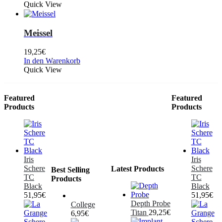
Quick View
Meissel
19,25
€
In den Warenkorb
Quick View
Featured
Featured
Products
Products
Iris
Iris
Schere
Schere
Latest Products
Best Selling
TC
TC
Products
Black
Black
51,95
€
51,95
€
Depth Probe
College
Titan
29,25
€
6,95
€