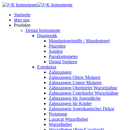
Startseite
über uns
Produkte
Dental Instrumente
Diagnostik
Mundspiegelgriffe / Mundspiegel
Pinzetten
Sonden
Parodontometer
Dental Spritzen
Extraktion
Zahnzangen
Zahnzangen Obere Molaren
Zahnzangen Untere Molaren
Zahnzangen Oberkiefer Wurzelzähne
Zahnzangen Unterkiefer Wurzelzähne
Zahnzangen für Jugendliche
Zahnzangen für Kinder
Zahnzangen Amerikanisches Dekor
Periotome
Luxacut Wurzelheber
Wurzelheber
Wurzelheber (Bein/Coupland)