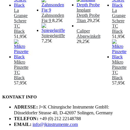
Implant
La
La
Zahnsonden
Depth Probe
Grange
Grange
Fig 9
8,25
€
Titan
29,25
€
Schere
Schere
TC
TC
Caliper
Black
Black
Spiegelgriffe
Abgewinkelt
51,95
€
51,95
€
7,25
€
29,25
€
Mikro
Mikro
Pinzette
Pinzette
TC
TC
Black
Black
57,95
€
57,95
€
KONTAKT INFO
ADRESSE:
J+K Chirurgische Instrumente GmbH:
Düsseldorfer Strasse 40, D-42697 Solingen, Germany
TELEFON:
+49 (0) 212 22148788
EMAIL:
info@jkinstrumente.com