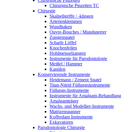
Chirurgische Pinzetten
Chirurgische Pinzetten TC
Chirurgie
Skalpellgriffe / -klingen
Arterienklemmen
Wundhaken
Ouvre-Bouches / Mundsperrer
Zungenspatel
Scharfe Löffel
Knochenfeilen
Hohlmeisselzangen
Instrumente für Parodontologie
Meißel / Hammer
Kanülen
Konservierende Instrumente
Heidemann / Zement Spatel
Titan-Nitrid Füllungsinstrumente
Füllungs-Instrumente
Instrumente für Amalgam-Behandlung
Amalgamträger
Wachs- und Modellier-Instrumente
Matrizenspanner
Kofferdam Instrumente
Exkavatoren
Parodontologie Chirurgie