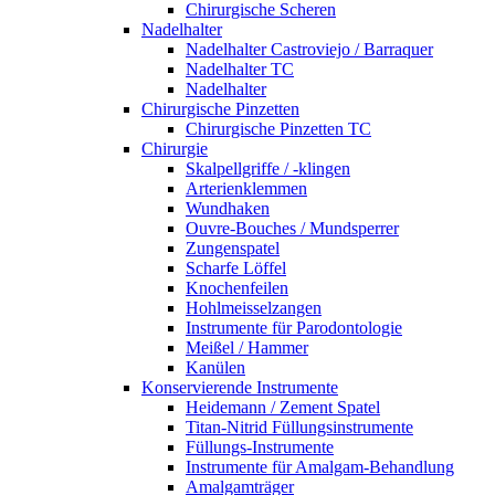
Chirurgische Scheren
Nadelhalter
Nadelhalter Castroviejo / Barraquer
Nadelhalter TC
Nadelhalter
Chirurgische Pinzetten
Chirurgische Pinzetten TC
Chirurgie
Skalpellgriffe / -klingen
Arterienklemmen
Wundhaken
Ouvre-Bouches / Mundsperrer
Zungenspatel
Scharfe Löffel
Knochenfeilen
Hohlmeisselzangen
Instrumente für Parodontologie
Meißel / Hammer
Kanülen
Konservierende Instrumente
Heidemann / Zement Spatel
Titan-Nitrid Füllungsinstrumente
Füllungs-Instrumente
Instrumente für Amalgam-Behandlung
Amalgamträger