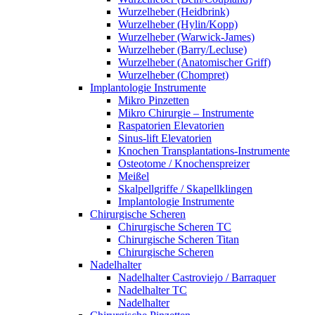
Wurzelheber (Heidbrink)
Wurzelheber (Hylin/Kopp)
Wurzelheber (Warwick-James)
Wurzelheber (Barry/Lecluse)
Wurzelheber (Anatomischer Griff)
Wurzelheber (Chompret)
Implantologie Instrumente
Mikro Pinzetten
Mikro Chirurgie – Instrumente
Raspatorien Elevatorien
Sinus-lift Elevatorien
Knochen Transplantations-Instrumente
Osteotome / Knochenspreizer
Meißel
Skalpellgriffe / Skapellklingen
Implantologie Instrumente
Chirurgische Scheren
Chirurgische Scheren TC
Chirurgische Scheren Titan
Chirurgische Scheren
Nadelhalter
Nadelhalter Castroviejo / Barraquer
Nadelhalter TC
Nadelhalter