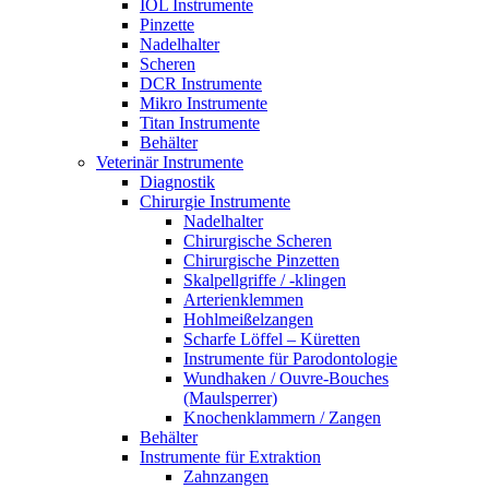
IOL Instrumente
Pinzette
Nadelhalter
Scheren
DCR Instrumente
Mikro Instrumente
Titan Instrumente
Behälter
Veterinär Instrumente
Diagnostik
Chirurgie Instrumente
Nadelhalter
Chirurgische Scheren
Chirurgische Pinzetten
Skalpellgriffe / -klingen
Arterienklemmen
Hohlmeißelzangen
Scharfe Löffel – Küretten
Instrumente für Parodontologie
Wundhaken / Ouvre-Bouches
(Maulsperrer)
Knochenklammern / Zangen
Behälter
Instrumente für Extraktion
Zahnzangen