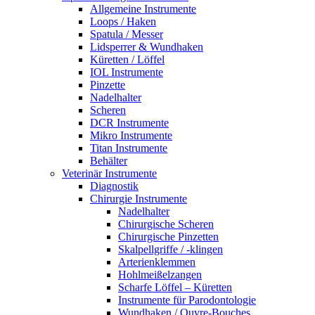
Allgemeine Instrumente
Loops / Haken
Spatula / Messer
Lidsperrer & Wundhaken
Küretten / Löffel
IOL Instrumente
Pinzette
Nadelhalter
Scheren
DCR Instrumente
Mikro Instrumente
Titan Instrumente
Behälter
Veterinär Instrumente
Diagnostik
Chirurgie Instrumente
Nadelhalter
Chirurgische Scheren
Chirurgische Pinzetten
Skalpellgriffe / -klingen
Arterienklemmen
Hohlmeißelzangen
Scharfe Löffel – Küretten
Instrumente für Parodontologie
Wundhaken / Ouvre-Bouches