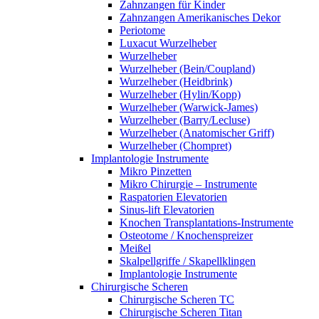
Zahnzangen für Kinder
Zahnzangen Amerikanisches Dekor
Periotome
Luxacut Wurzelheber
Wurzelheber
Wurzelheber (Bein/Coupland)
Wurzelheber (Heidbrink)
Wurzelheber (Hylin/Kopp)
Wurzelheber (Warwick-James)
Wurzelheber (Barry/Lecluse)
Wurzelheber (Anatomischer Griff)
Wurzelheber (Chompret)
Implantologie Instrumente
Mikro Pinzetten
Mikro Chirurgie – Instrumente
Raspatorien Elevatorien
Sinus-lift Elevatorien
Knochen Transplantations-Instrumente
Osteotome / Knochenspreizer
Meißel
Skalpellgriffe / Skapellklingen
Implantologie Instrumente
Chirurgische Scheren
Chirurgische Scheren TC
Chirurgische Scheren Titan