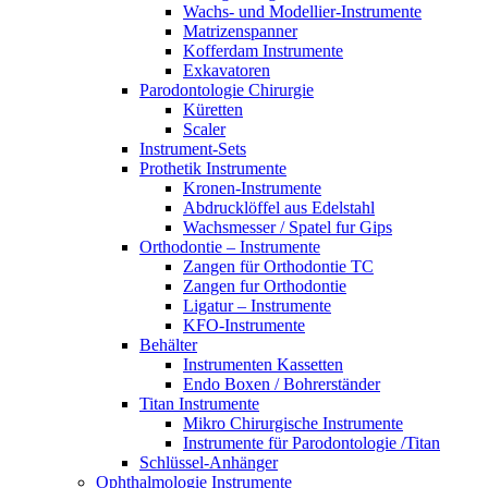
Wachs- und Modellier-Instrumente
Matrizenspanner
Kofferdam Instrumente
Exkavatoren
Parodontologie Chirurgie
Küretten
Scaler
Instrument-Sets
Prothetik Instrumente
Kronen-Instrumente
Abdrucklöffel aus Edelstahl
Wachsmesser / Spatel fur Gips
Orthodontie – Instrumente
Zangen für Orthodontie TC
Zangen fur Orthodontie
Ligatur – Instrumente
KFO-Instrumente
Behälter
Instrumenten Kassetten
Endo Boxen / Bohrerständer
Titan Instrumente
Mikro Chirurgische Instrumente
Instrumente für Parodontologie /Titan
Schlüssel-Anhänger
Ophthalmologie Instrumente