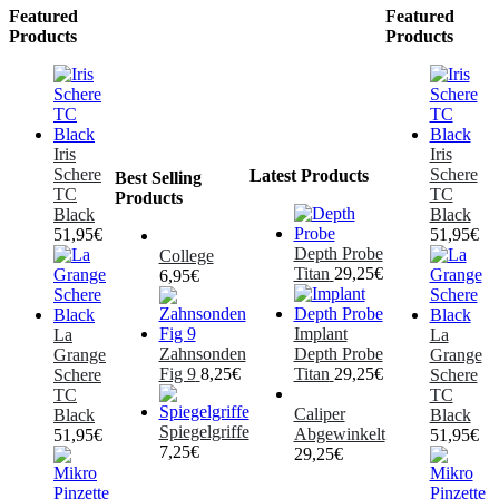
Featured
Featured
Products
Products
Iris
Iris
Schere
Schere
Latest Products
Best Selling
TC
TC
Products
Black
Black
51,95
€
51,95
€
Depth Probe
College
Titan
29,25
€
6,95
€
Implant
La
La
Zahnsonden
Depth Probe
Grange
Grange
Fig 9
8,25
€
Titan
29,25
€
Schere
Schere
TC
TC
Caliper
Black
Black
Spiegelgriffe
Abgewinkelt
51,95
€
51,95
€
7,25
€
29,25
€