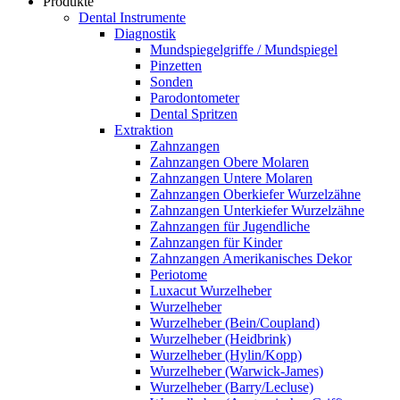
Produkte
Dental Instrumente
Diagnostik
Mundspiegelgriffe / Mundspiegel
Pinzetten
Sonden
Parodontometer
Dental Spritzen
Extraktion
Zahnzangen
Zahnzangen Obere Molaren
Zahnzangen Untere Molaren
Zahnzangen Oberkiefer Wurzelzähne
Zahnzangen Unterkiefer Wurzelzähne
Zahnzangen für Jugendliche
Zahnzangen für Kinder
Zahnzangen Amerikanisches Dekor
Periotome
Luxacut Wurzelheber
Wurzelheber
Wurzelheber (Bein/Coupland)
Wurzelheber (Heidbrink)
Wurzelheber (Hylin/Kopp)
Wurzelheber (Warwick-James)
Wurzelheber (Barry/Lecluse)