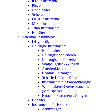
IOL Instrumente
Pinzette
Nadelhalter
Scheren
DCR Instrumente
Mikro Instrumente
Titan Instrumente
Behälter
Veterinär Instrumente
Diagnostik
Chirurgie Instrumente
Nadelhalter
Chirurgische Scheren
Chirurgische Pinzetten
Skalpellgriffe / -klingen
Arterienklemmen
Hohlmeißelzangen
Scharfe Löffel – Küretten
Instrumente für Parodontologie
Wundhaken / Ouvre-Bouches
(Maulsperrer)
Knochenklammern / Zangen
Behälter
Instrumente für Extraktion
Zahnzangen