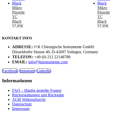
Mikro
Mikro
Pinzette
Pinzette
TC
TC
Black
Black
57,95
€
57,95
€
KONTAKT INFO
ADRESSE:
J+K Chirurgische Instrumente GmbH:
Düsseldorfer Strasse 40, D-42697 Solingen, Germany
TELEFON:
+49 (0) 212 22148788
EMAIL:
info@jkinstrumente.com
Facebook
Instagram
Linkedin
Informationen
FAQ – Häufig gestellte Fragen
Rückerstattungen und Rückgabe
AGB Widerrufsrecht
Datenschutz
Impressum