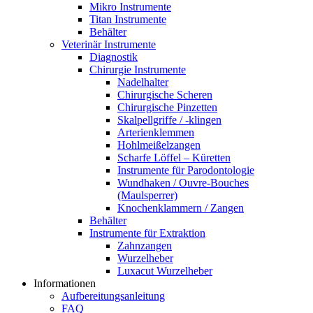
Mikro Instrumente
Titan Instrumente
Behälter
Veterinär Instrumente
Diagnostik
Chirurgie Instrumente
Nadelhalter
Chirurgische Scheren
Chirurgische Pinzetten
Skalpellgriffe / -klingen
Arterienklemmen
Hohlmeißelzangen
Scharfe Löffel – Küretten
Instrumente für Parodontologie
Wundhaken / Ouvre-Bouches
(Maulsperrer)
Knochenklammern / Zangen
Behälter
Instrumente für Extraktion
Zahnzangen
Wurzelheber
Luxacut Wurzelheber
Informationen
Aufbereitungsanleitung
FAQ