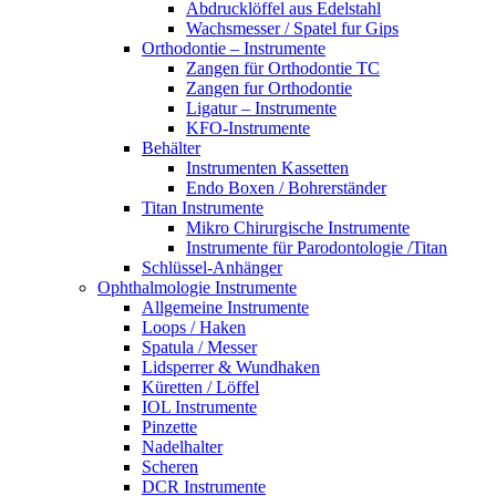
Abdrucklöffel aus Edelstahl
Wachsmesser / Spatel fur Gips
Orthodontie – Instrumente
Zangen für Orthodontie TC
Zangen fur Orthodontie
Ligatur – Instrumente
KFO-Instrumente
Behälter
Instrumenten Kassetten
Endo Boxen / Bohrerständer
Titan Instrumente
Mikro Chirurgische Instrumente
Instrumente für Parodontologie /Titan
Schlüssel-Anhänger
Ophthalmologie Instrumente
Allgemeine Instrumente
Loops / Haken
Spatula / Messer
Lidsperrer & Wundhaken
Küretten / Löffel
IOL Instrumente
Pinzette
Nadelhalter
Scheren
DCR Instrumente