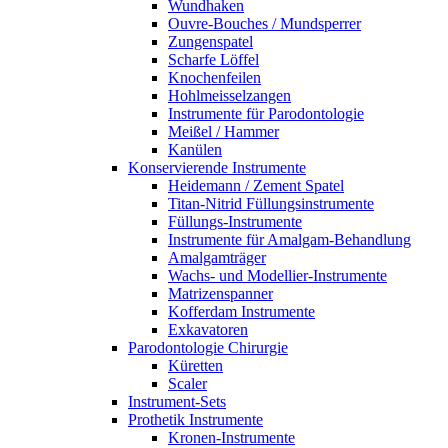
Wundhaken
Ouvre-Bouches / Mundsperrer
Zungenspatel
Scharfe Löffel
Knochenfeilen
Hohlmeisselzangen
Instrumente für Parodontologie
Meißel / Hammer
Kanülen
Konservierende Instrumente
Heidemann / Zement Spatel
Titan-Nitrid Füllungsinstrumente
Füllungs-Instrumente
Instrumente für Amalgam-Behandlung
Amalgamträger
Wachs- und Modellier-Instrumente
Matrizenspanner
Kofferdam Instrumente
Exkavatoren
Parodontologie Chirurgie
Küretten
Scaler
Instrument-Sets
Prothetik Instrumente
Kronen-Instrumente