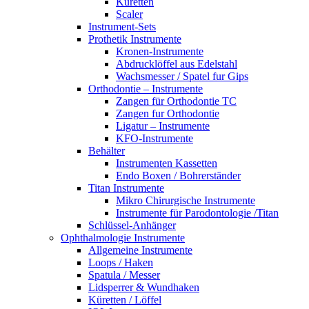
Küretten
Scaler
Instrument-Sets
Prothetik Instrumente
Kronen-Instrumente
Abdrucklöffel aus Edelstahl
Wachsmesser / Spatel fur Gips
Orthodontie – Instrumente
Zangen für Orthodontie TC
Zangen fur Orthodontie
Ligatur – Instrumente
KFO-Instrumente
Behälter
Instrumenten Kassetten
Endo Boxen / Bohrerständer
Titan Instrumente
Mikro Chirurgische Instrumente
Instrumente für Parodontologie /Titan
Schlüssel-Anhänger
Ophthalmologie Instrumente
Allgemeine Instrumente
Loops / Haken
Spatula / Messer
Lidsperrer & Wundhaken
Küretten / Löffel