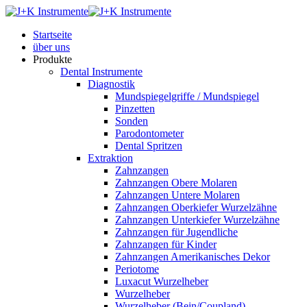
Startseite
über uns
Produkte
Dental Instrumente
Diagnostik
Mundspiegelgriffe / Mundspiegel
Pinzetten
Sonden
Parodontometer
Dental Spritzen
Extraktion
Zahnzangen
Zahnzangen Obere Molaren
Zahnzangen Untere Molaren
Zahnzangen Oberkiefer Wurzelzähne
Zahnzangen Unterkiefer Wurzelzähne
Zahnzangen für Jugendliche
Zahnzangen für Kinder
Zahnzangen Amerikanisches Dekor
Periotome
Luxacut Wurzelheber
Wurzelheber
Wurzelheber (Bein/Coupland)