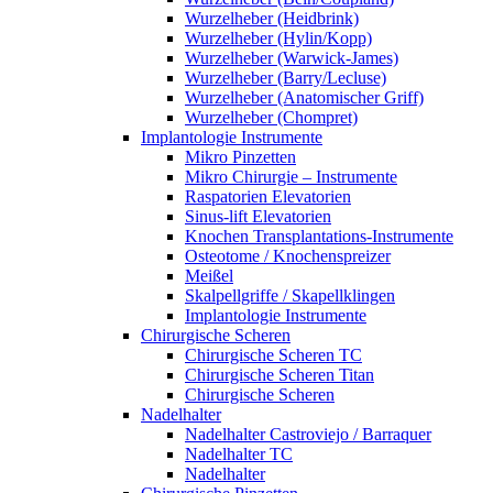
Wurzelheber (Heidbrink)
Wurzelheber (Hylin/Kopp)
Wurzelheber (Warwick-James)
Wurzelheber (Barry/Lecluse)
Wurzelheber (Anatomischer Griff)
Wurzelheber (Chompret)
Implantologie Instrumente
Mikro Pinzetten
Mikro Chirurgie – Instrumente
Raspatorien Elevatorien
Sinus-lift Elevatorien
Knochen Transplantations-Instrumente
Osteotome / Knochenspreizer
Meißel
Skalpellgriffe / Skapellklingen
Implantologie Instrumente
Chirurgische Scheren
Chirurgische Scheren TC
Chirurgische Scheren Titan
Chirurgische Scheren
Nadelhalter
Nadelhalter Castroviejo / Barraquer
Nadelhalter TC
Nadelhalter