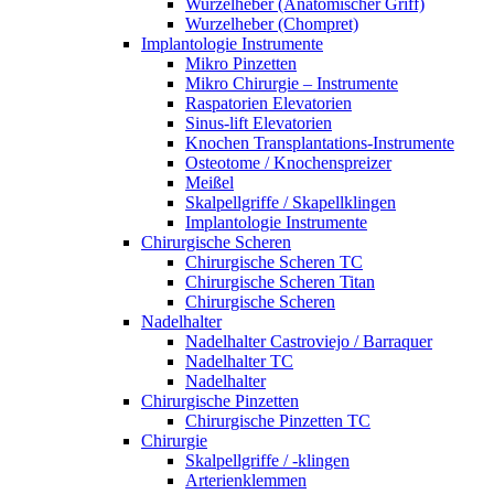
Wurzelheber (Anatomischer Griff)
Wurzelheber (Chompret)
Implantologie Instrumente
Mikro Pinzetten
Mikro Chirurgie – Instrumente
Raspatorien Elevatorien
Sinus-lift Elevatorien
Knochen Transplantations-Instrumente
Osteotome / Knochenspreizer
Meißel
Skalpellgriffe / Skapellklingen
Implantologie Instrumente
Chirurgische Scheren
Chirurgische Scheren TC
Chirurgische Scheren Titan
Chirurgische Scheren
Nadelhalter
Nadelhalter Castroviejo / Barraquer
Nadelhalter TC
Nadelhalter
Chirurgische Pinzetten
Chirurgische Pinzetten TC
Chirurgie
Skalpellgriffe / -klingen
Arterienklemmen