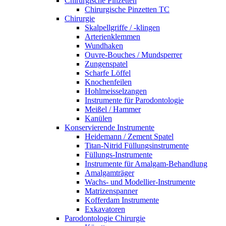
Chirurgische Pinzetten
Chirurgische Pinzetten TC
Chirurgie
Skalpellgriffe / -klingen
Arterienklemmen
Wundhaken
Ouvre-Bouches / Mundsperrer
Zungenspatel
Scharfe Löffel
Knochenfeilen
Hohlmeisselzangen
Instrumente für Parodontologie
Meißel / Hammer
Kanülen
Konservierende Instrumente
Heidemann / Zement Spatel
Titan-Nitrid Füllungsinstrumente
Füllungs-Instrumente
Instrumente für Amalgam-Behandlung
Amalgamträger
Wachs- und Modellier-Instrumente
Matrizenspanner
Kofferdam Instrumente
Exkavatoren
Parodontologie Chirurgie