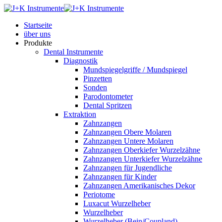
Startseite
über uns
Produkte
Dental Instrumente
Diagnostik
Mundspiegelgriffe / Mundspiegel
Pinzetten
Sonden
Parodontometer
Dental Spritzen
Extraktion
Zahnzangen
Zahnzangen Obere Molaren
Zahnzangen Untere Molaren
Zahnzangen Oberkiefer Wurzelzähne
Zahnzangen Unterkiefer Wurzelzähne
Zahnzangen für Jugendliche
Zahnzangen für Kinder
Zahnzangen Amerikanisches Dekor
Periotome
Luxacut Wurzelheber
Wurzelheber
Wurzelheber (Bein/Coupland)