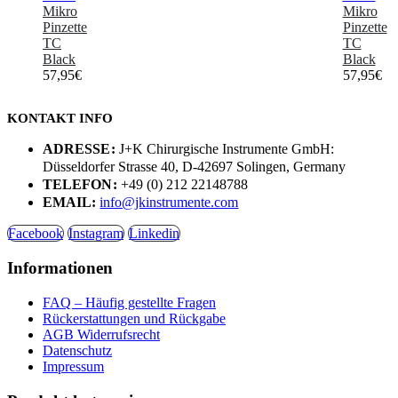
Mikro
Mikro
Pinzette
Pinzette
TC
TC
Black
Black
57,95
€
57,95
€
KONTAKT INFO
ADRESSE:
J+K Chirurgische Instrumente GmbH:
Düsseldorfer Strasse 40, D-42697 Solingen, Germany
TELEFON:
+49 (0) 212 22148788
EMAIL:
info@jkinstrumente.com
Facebook
Instagram
Linkedin
Informationen
FAQ – Häufig gestellte Fragen
Rückerstattungen und Rückgabe
AGB Widerrufsrecht
Datenschutz
Impressum