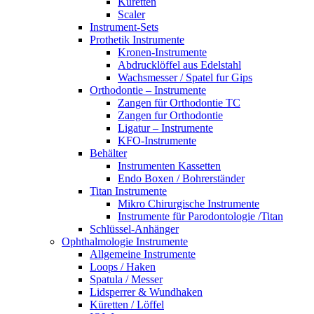
Küretten
Scaler
Instrument-Sets
Prothetik Instrumente
Kronen-Instrumente
Abdrucklöffel aus Edelstahl
Wachsmesser / Spatel fur Gips
Orthodontie – Instrumente
Zangen für Orthodontie TC
Zangen fur Orthodontie
Ligatur – Instrumente
KFO-Instrumente
Behälter
Instrumenten Kassetten
Endo Boxen / Bohrerständer
Titan Instrumente
Mikro Chirurgische Instrumente
Instrumente für Parodontologie /Titan
Schlüssel-Anhänger
Ophthalmologie Instrumente
Allgemeine Instrumente
Loops / Haken
Spatula / Messer
Lidsperrer & Wundhaken
Küretten / Löffel