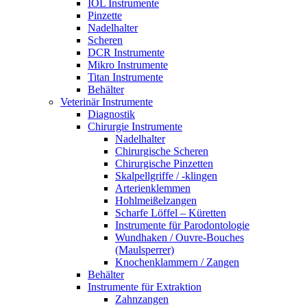
IOL Instrumente
Pinzette
Nadelhalter
Scheren
DCR Instrumente
Mikro Instrumente
Titan Instrumente
Behälter
Veterinär Instrumente
Diagnostik
Chirurgie Instrumente
Nadelhalter
Chirurgische Scheren
Chirurgische Pinzetten
Skalpellgriffe / -klingen
Arterienklemmen
Hohlmeißelzangen
Scharfe Löffel – Küretten
Instrumente für Parodontologie
Wundhaken / Ouvre-Bouches
(Maulsperrer)
Knochenklammern / Zangen
Behälter
Instrumente für Extraktion
Zahnzangen