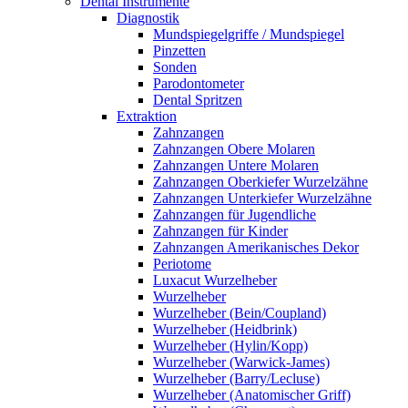
Dental Instrumente
Diagnostik
Mundspiegelgriffe / Mundspiegel
Pinzetten
Sonden
Parodontometer
Dental Spritzen
Extraktion
Zahnzangen
Zahnzangen Obere Molaren
Zahnzangen Untere Molaren
Zahnzangen Oberkiefer Wurzelzähne
Zahnzangen Unterkiefer Wurzelzähne
Zahnzangen für Jugendliche
Zahnzangen für Kinder
Zahnzangen Amerikanisches Dekor
Periotome
Luxacut Wurzelheber
Wurzelheber
Wurzelheber (Bein/Coupland)
Wurzelheber (Heidbrink)
Wurzelheber (Hylin/Kopp)
Wurzelheber (Warwick-James)
Wurzelheber (Barry/Lecluse)
Wurzelheber (Anatomischer Griff)