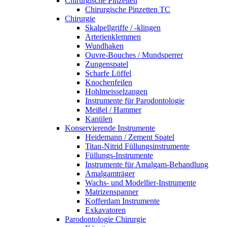
Chirurgische Pinzetten
Chirurgische Pinzetten TC
Chirurgie
Skalpellgriffe / -klingen
Arterienklemmen
Wundhaken
Ouvre-Bouches / Mundsperrer
Zungenspatel
Scharfe Löffel
Knochenfeilen
Hohlmeisselzangen
Instrumente für Parodontologie
Meißel / Hammer
Kanülen
Konservierende Instrumente
Heidemann / Zement Spatel
Titan-Nitrid Füllungsinstrumente
Füllungs-Instrumente
Instrumente für Amalgam-Behandlung
Amalgamträger
Wachs- und Modellier-Instrumente
Matrizenspanner
Kofferdam Instrumente
Exkavatoren
Parodontologie Chirurgie