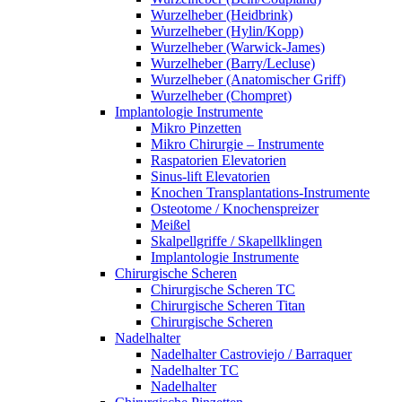
Wurzelheber (Heidbrink)
Wurzelheber (Hylin/Kopp)
Wurzelheber (Warwick-James)
Wurzelheber (Barry/Lecluse)
Wurzelheber (Anatomischer Griff)
Wurzelheber (Chompret)
Implantologie Instrumente
Mikro Pinzetten
Mikro Chirurgie – Instrumente
Raspatorien Elevatorien
Sinus-lift Elevatorien
Knochen Transplantations-Instrumente
Osteotome / Knochenspreizer
Meißel
Skalpellgriffe / Skapellklingen
Implantologie Instrumente
Chirurgische Scheren
Chirurgische Scheren TC
Chirurgische Scheren Titan
Chirurgische Scheren
Nadelhalter
Nadelhalter Castroviejo / Barraquer
Nadelhalter TC
Nadelhalter