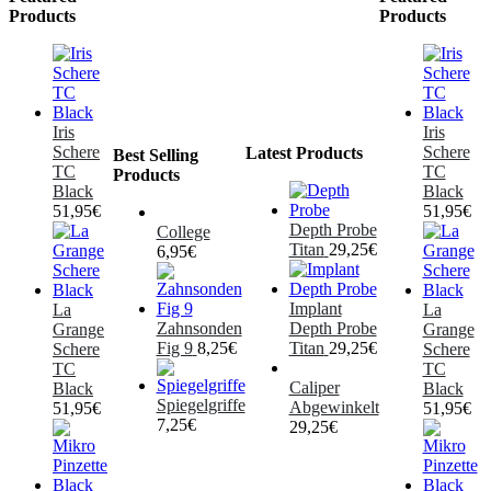
Products
Products
Iris
Iris
Schere
Schere
Latest Products
Best Selling
TC
TC
Products
Black
Black
51,95
€
51,95
€
Depth Probe
College
Titan
29,25
€
6,95
€
Implant
La
La
Zahnsonden
Depth Probe
Grange
Grange
Fig 9
8,25
€
Titan
29,25
€
Schere
Schere
TC
TC
Caliper
Black
Black
Spiegelgriffe
Abgewinkelt
51,95
€
51,95
€
7,25
€
29,25
€