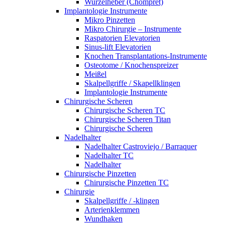
Wurzelheber (Chompret)
Implantologie Instrumente
Mikro Pinzetten
Mikro Chirurgie – Instrumente
Raspatorien Elevatorien
Sinus-lift Elevatorien
Knochen Transplantations-Instrumente
Osteotome / Knochenspreizer
Meißel
Skalpellgriffe / Skapellklingen
Implantologie Instrumente
Chirurgische Scheren
Chirurgische Scheren TC
Chirurgische Scheren Titan
Chirurgische Scheren
Nadelhalter
Nadelhalter Castroviejo / Barraquer
Nadelhalter TC
Nadelhalter
Chirurgische Pinzetten
Chirurgische Pinzetten TC
Chirurgie
Skalpellgriffe / -klingen
Arterienklemmen
Wundhaken