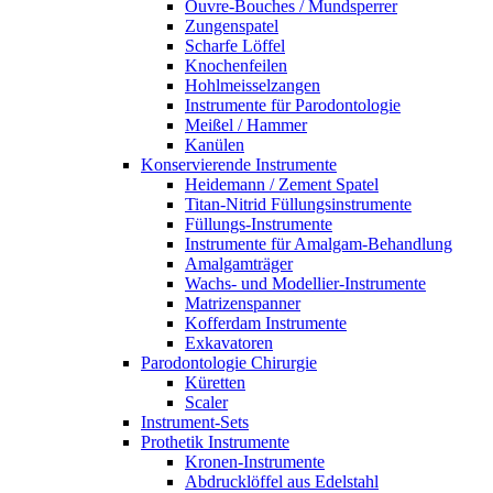
Ouvre-Bouches / Mundsperrer
Zungenspatel
Scharfe Löffel
Knochenfeilen
Hohlmeisselzangen
Instrumente für Parodontologie
Meißel / Hammer
Kanülen
Konservierende Instrumente
Heidemann / Zement Spatel
Titan-Nitrid Füllungsinstrumente
Füllungs-Instrumente
Instrumente für Amalgam-Behandlung
Amalgamträger
Wachs- und Modellier-Instrumente
Matrizenspanner
Kofferdam Instrumente
Exkavatoren
Parodontologie Chirurgie
Küretten
Scaler
Instrument-Sets
Prothetik Instrumente
Kronen-Instrumente
Abdrucklöffel aus Edelstahl