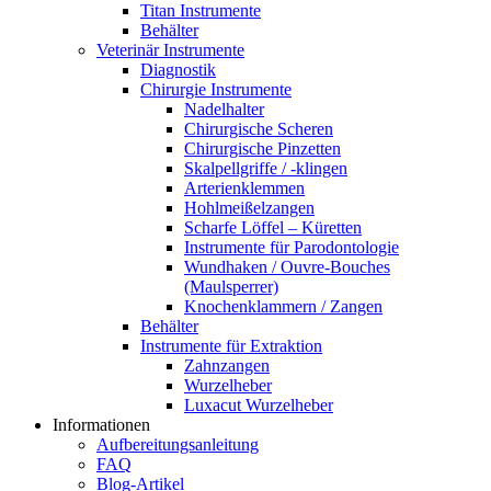
Titan Instrumente
Behälter
Veterinär Instrumente
Diagnostik
Chirurgie Instrumente
Nadelhalter
Chirurgische Scheren
Chirurgische Pinzetten
Skalpellgriffe / -klingen
Arterienklemmen
Hohlmeißelzangen
Scharfe Löffel – Küretten
Instrumente für Parodontologie
Wundhaken / Ouvre-Bouches
(Maulsperrer)
Knochenklammern / Zangen
Behälter
Instrumente für Extraktion
Zahnzangen
Wurzelheber
Luxacut Wurzelheber
Informationen
Aufbereitungsanleitung
FAQ
Blog-Artikel