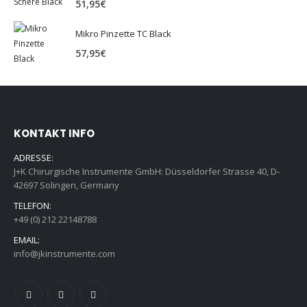
51,95
€
Mikro Pinzette TC Black
57,95
€
KONTAKT INFO
ADRESSE:
J+K Chirurgische Instrumente GmbH: Düsseldorfer Strasse 40, D-
42697 Solingen, Germany
TELEFON:
+49 (0) 212 22148788
EMAIL:
info@jkinstrumente.com