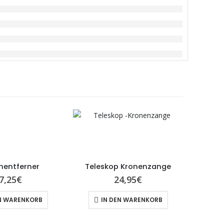
nentferner
Teleskop Kronenzange
Krone
7,25
€
24,95
€
N WARENKORB
IN DEN WARENKORB