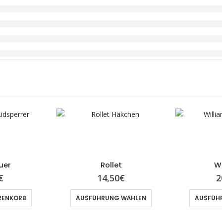
uer
Rollet
Wi
€
14,50
€
2
RENKORB
AUSFÜHRUNG WÄHLEN
AUSFÜH