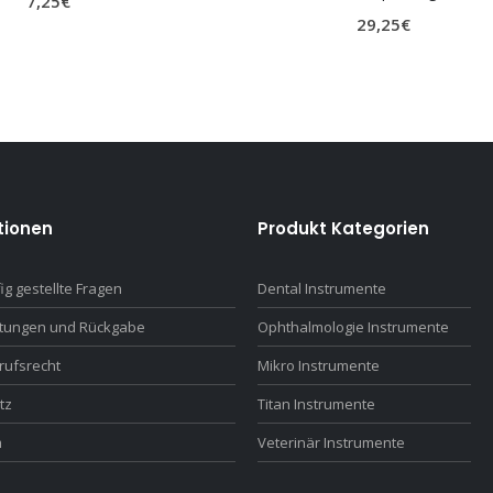
7,25
€
29,25
€
tionen
Produkt Kategorien
ig gestellte Fragen
Dental Instrumente
ttungen und Rückgabe
Ophthalmologie Instrumente
rufsrecht
Mikro Instrumente
tz
Titan Instrumente
m
Veterinär Instrumente