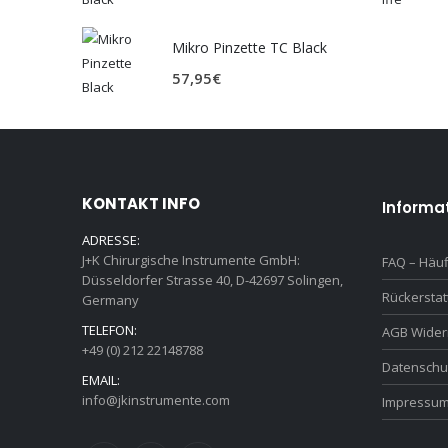
Mikro Pinzette TC Black
57,95
€
KONTAKT INFO
Informa
ADRESSE:
J+K Chirurgische Instrumente GmbH:
FAQ – Häuf
Düsseldorfer Strasse 40, D-42697 Solingen,
Rückersta
Germany
TELEFON:
AGB Wider
+49 (0) 212 22148788
Datenschu
EMAIL:
info@jkinstrumente.com
Impressu