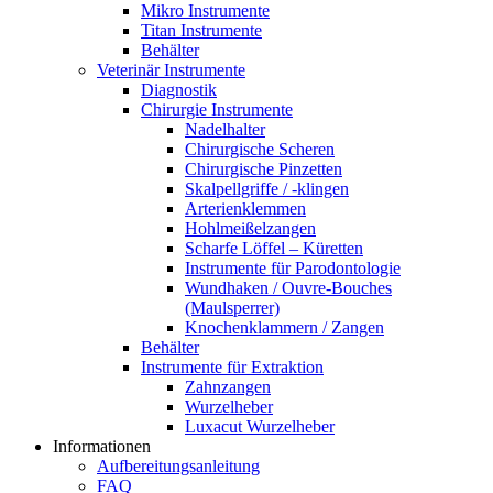
Mikro Instrumente
Titan Instrumente
Behälter
Veterinär Instrumente
Diagnostik
Chirurgie Instrumente
Nadelhalter
Chirurgische Scheren
Chirurgische Pinzetten
Skalpellgriffe / -klingen
Arterienklemmen
Hohlmeißelzangen
Scharfe Löffel – Küretten
Instrumente für Parodontologie
Wundhaken / Ouvre-Bouches
(Maulsperrer)
Knochenklammern / Zangen
Behälter
Instrumente für Extraktion
Zahnzangen
Wurzelheber
Luxacut Wurzelheber
Informationen
Aufbereitungsanleitung
FAQ