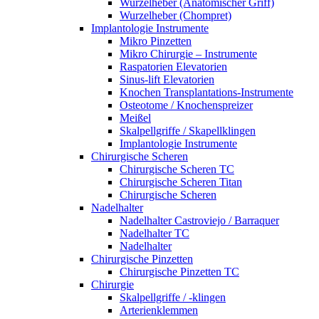
Wurzelheber (Anatomischer Griff)
Wurzelheber (Chompret)
Implantologie Instrumente
Mikro Pinzetten
Mikro Chirurgie – Instrumente
Raspatorien Elevatorien
Sinus-lift Elevatorien
Knochen Transplantations-Instrumente
Osteotome / Knochenspreizer
Meißel
Skalpellgriffe / Skapellklingen
Implantologie Instrumente
Chirurgische Scheren
Chirurgische Scheren TC
Chirurgische Scheren Titan
Chirurgische Scheren
Nadelhalter
Nadelhalter Castroviejo / Barraquer
Nadelhalter TC
Nadelhalter
Chirurgische Pinzetten
Chirurgische Pinzetten TC
Chirurgie
Skalpellgriffe / -klingen
Arterienklemmen