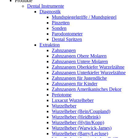
Produkte
Dental Instrumente
Diagnostik
Mundspiegelgriffe / Mundspiegel
Pinzetten
Sonden
Parodontometer
Dental Spritzen
Extraktion
Zahnzangen
Zahnzangen Obere Molaren
Zahnzangen Untere Molaren
Zahnzangen Oberkiefer Wurzelzähne
Zahnzangen Unterkiefer Wurzelzähne
Zahnzangen für Jugendliche
Zahnzangen für Kinder
Zahnzangen Amerikanisches Dekor
Periotome
Luxacut Wurzelheber
Wurzelheber
Wurzelheber (Bein/Coupland)
Wurzelheber (Heidbrink)
Wurzelheber (Hylin/Kopp)
Wurzelheber (Warwick-James)
Wurzelheber (Barry/Lecluse)