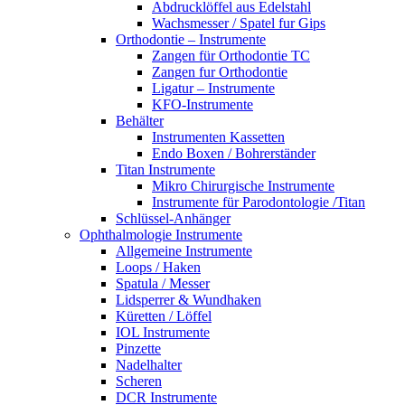
Abdrucklöffel aus Edelstahl
Wachsmesser / Spatel fur Gips
Orthodontie – Instrumente
Zangen für Orthodontie TC
Zangen fur Orthodontie
Ligatur – Instrumente
KFO-Instrumente
Behälter
Instrumenten Kassetten
Endo Boxen / Bohrerständer
Titan Instrumente
Mikro Chirurgische Instrumente
Instrumente für Parodontologie /Titan
Schlüssel-Anhänger
Ophthalmologie Instrumente
Allgemeine Instrumente
Loops / Haken
Spatula / Messer
Lidsperrer & Wundhaken
Küretten / Löffel
IOL Instrumente
Pinzette
Nadelhalter
Scheren
DCR Instrumente