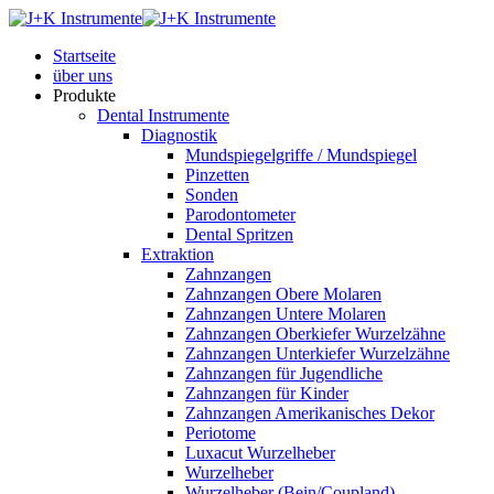
Startseite
über uns
Produkte
Dental Instrumente
Diagnostik
Mundspiegelgriffe / Mundspiegel
Pinzetten
Sonden
Parodontometer
Dental Spritzen
Extraktion
Zahnzangen
Zahnzangen Obere Molaren
Zahnzangen Untere Molaren
Zahnzangen Oberkiefer Wurzelzähne
Zahnzangen Unterkiefer Wurzelzähne
Zahnzangen für Jugendliche
Zahnzangen für Kinder
Zahnzangen Amerikanisches Dekor
Periotome
Luxacut Wurzelheber
Wurzelheber
Wurzelheber (Bein/Coupland)