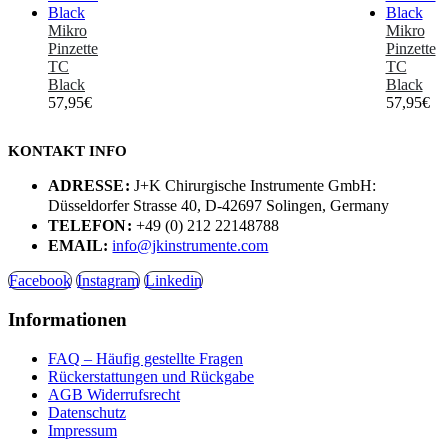
Mikro
Mikro
Pinzette
Pinzette
TC
TC
Black
Black
57,95
€
57,95
€
KONTAKT INFO
ADRESSE:
J+K Chirurgische Instrumente GmbH:
Düsseldorfer Strasse 40, D-42697 Solingen, Germany
TELEFON:
+49 (0) 212 22148788
EMAIL:
info@jkinstrumente.com
Facebook
Instagram
Linkedin
Informationen
FAQ – Häufig gestellte Fragen
Rückerstattungen und Rückgabe
AGB Widerrufsrecht
Datenschutz
Impressum