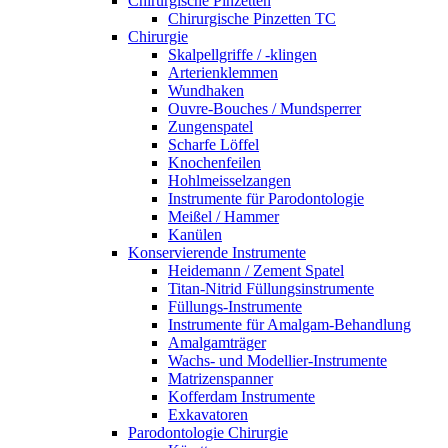
Chirurgische Pinzetten
Chirurgische Pinzetten TC
Chirurgie
Skalpellgriffe / -klingen
Arterienklemmen
Wundhaken
Ouvre-Bouches / Mundsperrer
Zungenspatel
Scharfe Löffel
Knochenfeilen
Hohlmeisselzangen
Instrumente für Parodontologie
Meißel / Hammer
Kanülen
Konservierende Instrumente
Heidemann / Zement Spatel
Titan-Nitrid Füllungsinstrumente
Füllungs-Instrumente
Instrumente für Amalgam-Behandlung
Amalgamträger
Wachs- und Modellier-Instrumente
Matrizenspanner
Kofferdam Instrumente
Exkavatoren
Parodontologie Chirurgie