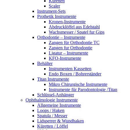
Küretten
Scaler
Instrument-Sets
Prothetik Instrumente
Kronen-Instrumente
Abdrucklöffel aus Edelstahl
Wachsmesser / Spatel fur Gips
Orthodontie – Instrumente
Zangen für Orthodontie TC
Zangen fur Orthodontie
Ligatur – Instrumente
KFO-Instrumente
Behälter
Instrumenten Kassetten
Endo Boxen / Bohrerständer
Titan Instrumente
Mikro Chirurgische Instrumente
Instrumente für Parodontologie /Titan
Schlüssel-Anhänger
Ophthalmologie Instrumente
Allgemeine Instrumente
Loops / Haken
Spatula / Messer
Lidsperrer & Wundhaken
Küretten / Löffel