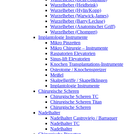
Wurzelheber (Heidbrink)
Wurzelheber (Hylin/Kopp)
Wurzelheber (Warwick-James)
Wurzelheber (Barry/Lecluse)
Wurzelheber (Anatomischer Griff)
Wurzelheber (Chompret)
Implantologie Instrumente
Mikro Pinzetten
Mikro Chirurgie – Instrumente
Raspatorien Elevatorien
Sinus-lift Elevatorien
Knochen Transplantations-Instrumente
Osteotome / Knochenspreizer
Meißel
Skalpellgriffe / Skapellklingen
Implantologie Instrumente
Chirurgische Scheren
Chirurgische Scheren TC
Chirurgische Scheren Titan
Chirurgische Scheren
Nadelhalter
Nadelhalter Castroviejo / Barraquer
Nadelhalter TC
Nadelhalter