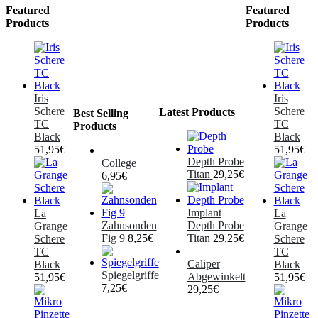
Featured
Featured
Products
Products
Iris
Iris
Schere
Schere
Latest Products
Best Selling
TC
TC
Products
Black
Black
51,95
€
51,95
€
Depth Probe
College
Titan
29,25
€
6,95
€
Implant
La
La
Zahnsonden
Depth Probe
Grange
Grange
Fig 9
8,25
€
Titan
29,25
€
Schere
Schere
TC
TC
Caliper
Black
Black
Spiegelgriffe
Abgewinkelt
51,95
€
51,95
€
7,25
€
29,25
€