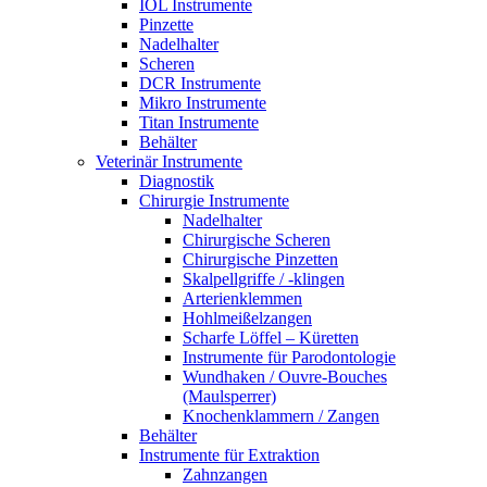
IOL Instrumente
Pinzette
Nadelhalter
Scheren
DCR Instrumente
Mikro Instrumente
Titan Instrumente
Behälter
Veterinär Instrumente
Diagnostik
Chirurgie Instrumente
Nadelhalter
Chirurgische Scheren
Chirurgische Pinzetten
Skalpellgriffe / -klingen
Arterienklemmen
Hohlmeißelzangen
Scharfe Löffel – Küretten
Instrumente für Parodontologie
Wundhaken / Ouvre-Bouches
(Maulsperrer)
Knochenklammern / Zangen
Behälter
Instrumente für Extraktion
Zahnzangen