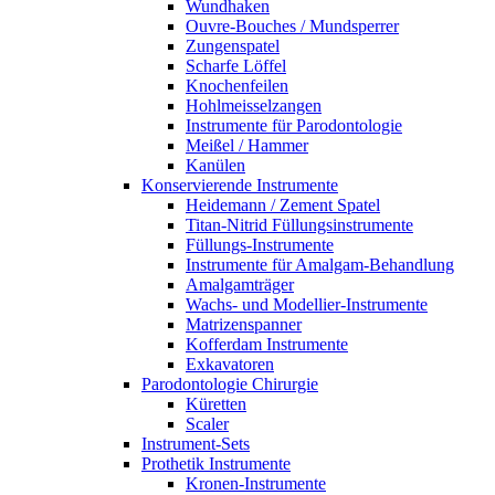
Wundhaken
Ouvre-Bouches / Mundsperrer
Zungenspatel
Scharfe Löffel
Knochenfeilen
Hohlmeisselzangen
Instrumente für Parodontologie
Meißel / Hammer
Kanülen
Konservierende Instrumente
Heidemann / Zement Spatel
Titan-Nitrid Füllungsinstrumente
Füllungs-Instrumente
Instrumente für Amalgam-Behandlung
Amalgamträger
Wachs- und Modellier-Instrumente
Matrizenspanner
Kofferdam Instrumente
Exkavatoren
Parodontologie Chirurgie
Küretten
Scaler
Instrument-Sets
Prothetik Instrumente
Kronen-Instrumente