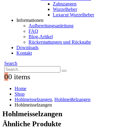
Zahnzangen
Wurzelheber
Luxacut Wurzelheber
Informationen
Aufbereitungsanleitung
FAQ
Blog-Artikel
Rückerstattungen und Rückgabe
Downloads
Kontakt
Search
0
0 items
Home
Shop
Hohlmeisselzangen
,
Hohlmeißelzangen
Hohlmeisselzangen
Hohlmeisselzangen
Ähnliche Produkte