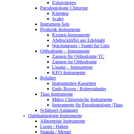
Exkavatoren
Parodontologie Chirurgie
Küretten
Scaler
Instrument-Sets
Prothetik Instrumente
Kronen-Instrumente
Abdrucklöffel aus Edelstahl
Wachsmesser / Spatel fur Gips
Orthodontie – Instrumente
Zangen für Orthodontie TC
Zangen fur Orthodontie
Ligatur – Instrumente
KFO-Instrumente
Behälter
Instrumenten Kassetten
Endo Boxen / Bohrerständer
Titan Instrumente
Mikro Chirurgische Instrumente
Instrumente für Parodontologie /Titan
Schlüssel-Anhänger
Ophthalmologie Instrumente
Allgemeine Instrumente
Loops / Haken
Spatula / Messer