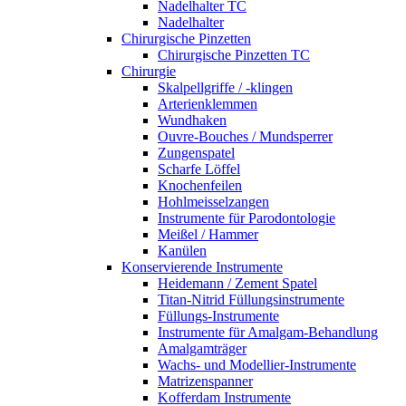
Nadelhalter TC
Nadelhalter
Chirurgische Pinzetten
Chirurgische Pinzetten TC
Chirurgie
Skalpellgriffe / -klingen
Arterienklemmen
Wundhaken
Ouvre-Bouches / Mundsperrer
Zungenspatel
Scharfe Löffel
Knochenfeilen
Hohlmeisselzangen
Instrumente für Parodontologie
Meißel / Hammer
Kanülen
Konservierende Instrumente
Heidemann / Zement Spatel
Titan-Nitrid Füllungsinstrumente
Füllungs-Instrumente
Instrumente für Amalgam-Behandlung
Amalgamträger
Wachs- und Modellier-Instrumente
Matrizenspanner
Kofferdam Instrumente