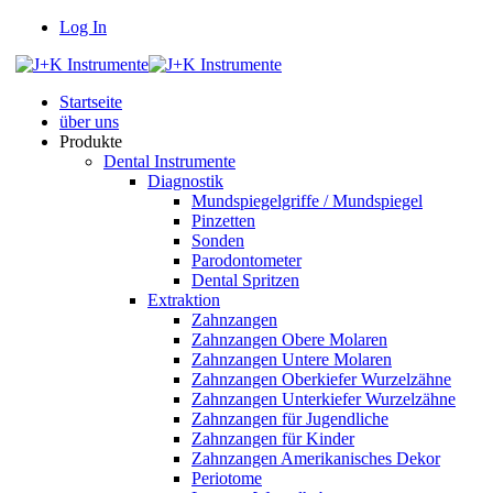
Log In
Startseite
über uns
Produkte
Dental Instrumente
Diagnostik
Mundspiegelgriffe / Mundspiegel
Pinzetten
Sonden
Parodontometer
Dental Spritzen
Extraktion
Zahnzangen
Zahnzangen Obere Molaren
Zahnzangen Untere Molaren
Zahnzangen Oberkiefer Wurzelzähne
Zahnzangen Unterkiefer Wurzelzähne
Zahnzangen für Jugendliche
Zahnzangen für Kinder
Zahnzangen Amerikanisches Dekor
Periotome