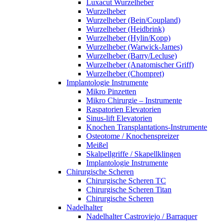
Luxacut Wurzelheber
Wurzelheber
Wurzelheber (Bein/Coupland)
Wurzelheber (Heidbrink)
Wurzelheber (Hylin/Kopp)
Wurzelheber (Warwick-James)
Wurzelheber (Barry/Lecluse)
Wurzelheber (Anatomischer Griff)
Wurzelheber (Chompret)
Implantologie Instrumente
Mikro Pinzetten
Mikro Chirurgie – Instrumente
Raspatorien Elevatorien
Sinus-lift Elevatorien
Knochen Transplantations-Instrumente
Osteotome / Knochenspreizer
Meißel
Skalpellgriffe / Skapellklingen
Implantologie Instrumente
Chirurgische Scheren
Chirurgische Scheren TC
Chirurgische Scheren Titan
Chirurgische Scheren
Nadelhalter
Nadelhalter Castroviejo / Barraquer