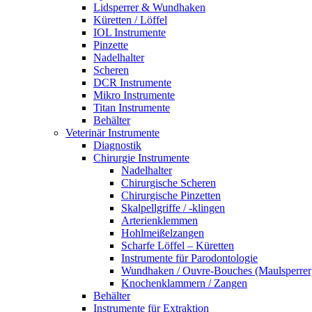
Lidsperrer & Wundhaken
Küretten / Löffel
IOL Instrumente
Pinzette
Nadelhalter
Scheren
DCR Instrumente
Mikro Instrumente
Titan Instrumente
Behälter
Veterinär Instrumente
Diagnostik
Chirurgie Instrumente
Nadelhalter
Chirurgische Scheren
Chirurgische Pinzetten
Skalpellgriffe / -klingen
Arterienklemmen
Hohlmeißelzangen
Scharfe Löffel – Küretten
Instrumente für Parodontologie
Wundhaken / Ouvre-Bouches (Maulsperrer
Knochenklammern / Zangen
Behälter
Instrumente für Extraktion