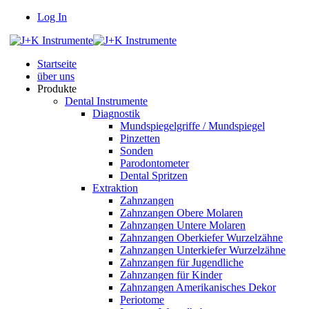
Log In
Startseite
über uns
Produkte
Dental Instrumente
Diagnostik
Mundspiegelgriffe / Mundspiegel
Pinzetten
Sonden
Parodontometer
Dental Spritzen
Extraktion
Zahnzangen
Zahnzangen Obere Molaren
Zahnzangen Untere Molaren
Zahnzangen Oberkiefer Wurzelzähne
Zahnzangen Unterkiefer Wurzelzähne
Zahnzangen für Jugendliche
Zahnzangen für Kinder
Zahnzangen Amerikanisches Dekor
Periotome