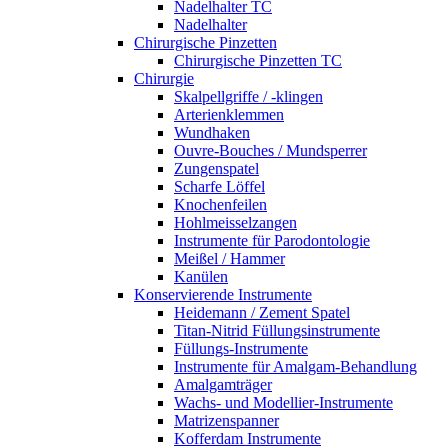
Nadelhalter TC
Nadelhalter
Chirurgische Pinzetten
Chirurgische Pinzetten TC
Chirurgie
Skalpellgriffe / -klingen
Arterienklemmen
Wundhaken
Ouvre-Bouches / Mundsperrer
Zungenspatel
Scharfe Löffel
Knochenfeilen
Hohlmeisselzangen
Instrumente für Parodontologie
Meißel / Hammer
Kanülen
Konservierende Instrumente
Heidemann / Zement Spatel
Titan-Nitrid Füllungsinstrumente
Füllungs-Instrumente
Instrumente für Amalgam-Behandlung
Amalgamträger
Wachs- und Modellier-Instrumente
Matrizenspanner
Kofferdam Instrumente