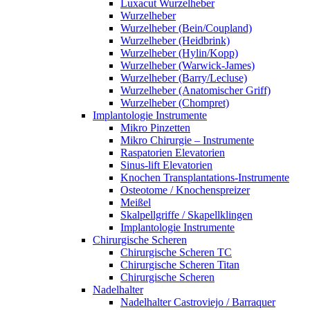
Luxacut Wurzelheber
Wurzelheber
Wurzelheber (Bein/Coupland)
Wurzelheber (Heidbrink)
Wurzelheber (Hylin/Kopp)
Wurzelheber (Warwick-James)
Wurzelheber (Barry/Lecluse)
Wurzelheber (Anatomischer Griff)
Wurzelheber (Chompret)
Implantologie Instrumente
Mikro Pinzetten
Mikro Chirurgie – Instrumente
Raspatorien Elevatorien
Sinus-lift Elevatorien
Knochen Transplantations-Instrumente
Osteotome / Knochenspreizer
Meißel
Skalpellgriffe / Skapellklingen
Implantologie Instrumente
Chirurgische Scheren
Chirurgische Scheren TC
Chirurgische Scheren Titan
Chirurgische Scheren
Nadelhalter
Nadelhalter Castroviejo / Barraquer