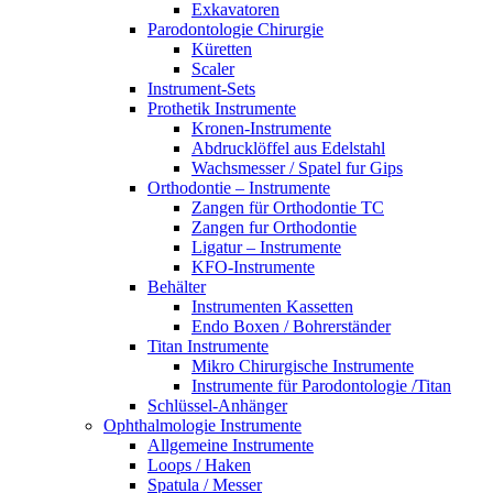
Exkavatoren
Parodontologie Chirurgie
Küretten
Scaler
Instrument-Sets
Prothetik Instrumente
Kronen-Instrumente
Abdrucklöffel aus Edelstahl
Wachsmesser / Spatel fur Gips
Orthodontie – Instrumente
Zangen für Orthodontie TC
Zangen fur Orthodontie
Ligatur – Instrumente
KFO-Instrumente
Behälter
Instrumenten Kassetten
Endo Boxen / Bohrerständer
Titan Instrumente
Mikro Chirurgische Instrumente
Instrumente für Parodontologie /Titan
Schlüssel-Anhänger
Ophthalmologie Instrumente
Allgemeine Instrumente
Loops / Haken
Spatula / Messer