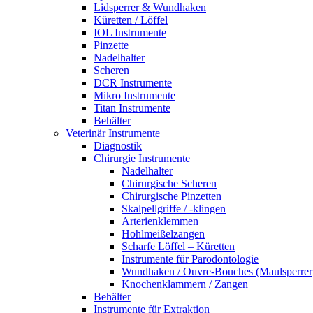
Lidsperrer & Wundhaken
Küretten / Löffel
IOL Instrumente
Pinzette
Nadelhalter
Scheren
DCR Instrumente
Mikro Instrumente
Titan Instrumente
Behälter
Veterinär Instrumente
Diagnostik
Chirurgie Instrumente
Nadelhalter
Chirurgische Scheren
Chirurgische Pinzetten
Skalpellgriffe / -klingen
Arterienklemmen
Hohlmeißelzangen
Scharfe Löffel – Küretten
Instrumente für Parodontologie
Wundhaken / Ouvre-Bouches (Maulsperrer
Knochenklammern / Zangen
Behälter
Instrumente für Extraktion