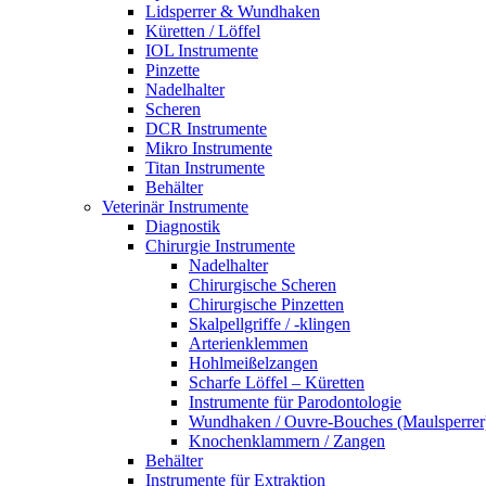
Lidsperrer & Wundhaken
Küretten / Löffel
IOL Instrumente
Pinzette
Nadelhalter
Scheren
DCR Instrumente
Mikro Instrumente
Titan Instrumente
Behälter
Veterinär Instrumente
Diagnostik
Chirurgie Instrumente
Nadelhalter
Chirurgische Scheren
Chirurgische Pinzetten
Skalpellgriffe / -klingen
Arterienklemmen
Hohlmeißelzangen
Scharfe Löffel – Küretten
Instrumente für Parodontologie
Wundhaken / Ouvre-Bouches (Maulsperrer
Knochenklammern / Zangen
Behälter
Instrumente für Extraktion