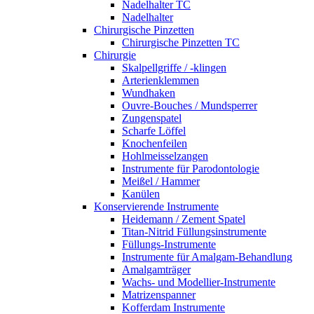
Nadelhalter TC
Nadelhalter
Chirurgische Pinzetten
Chirurgische Pinzetten TC
Chirurgie
Skalpellgriffe / -klingen
Arterienklemmen
Wundhaken
Ouvre-Bouches / Mundsperrer
Zungenspatel
Scharfe Löffel
Knochenfeilen
Hohlmeisselzangen
Instrumente für Parodontologie
Meißel / Hammer
Kanülen
Konservierende Instrumente
Heidemann / Zement Spatel
Titan-Nitrid Füllungsinstrumente
Füllungs-Instrumente
Instrumente für Amalgam-Behandlung
Amalgamträger
Wachs- und Modellier-Instrumente
Matrizenspanner
Kofferdam Instrumente