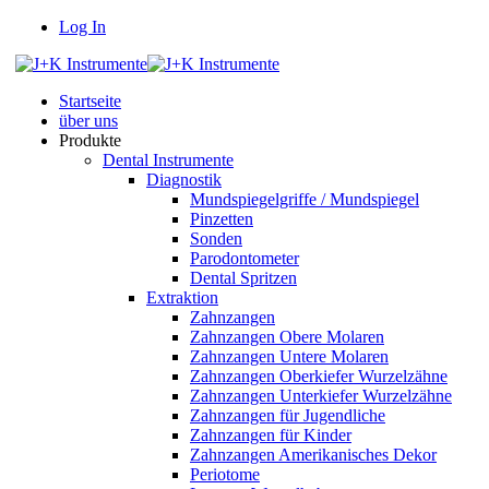
Log In
Startseite
über uns
Produkte
Dental Instrumente
Diagnostik
Mundspiegelgriffe / Mundspiegel
Pinzetten
Sonden
Parodontometer
Dental Spritzen
Extraktion
Zahnzangen
Zahnzangen Obere Molaren
Zahnzangen Untere Molaren
Zahnzangen Oberkiefer Wurzelzähne
Zahnzangen Unterkiefer Wurzelzähne
Zahnzangen für Jugendliche
Zahnzangen für Kinder
Zahnzangen Amerikanisches Dekor
Periotome