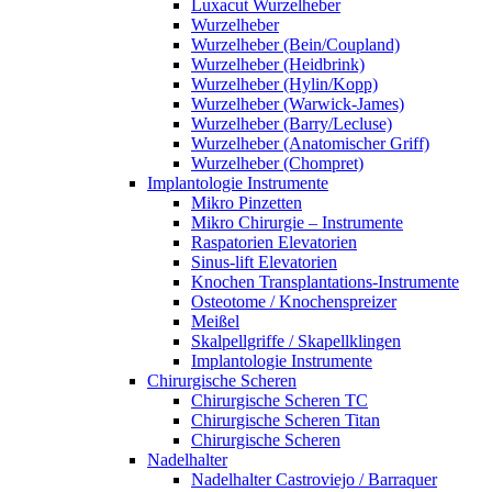
Luxacut Wurzelheber
Wurzelheber
Wurzelheber (Bein/Coupland)
Wurzelheber (Heidbrink)
Wurzelheber (Hylin/Kopp)
Wurzelheber (Warwick-James)
Wurzelheber (Barry/Lecluse)
Wurzelheber (Anatomischer Griff)
Wurzelheber (Chompret)
Implantologie Instrumente
Mikro Pinzetten
Mikro Chirurgie – Instrumente
Raspatorien Elevatorien
Sinus-lift Elevatorien
Knochen Transplantations-Instrumente
Osteotome / Knochenspreizer
Meißel
Skalpellgriffe / Skapellklingen
Implantologie Instrumente
Chirurgische Scheren
Chirurgische Scheren TC
Chirurgische Scheren Titan
Chirurgische Scheren
Nadelhalter
Nadelhalter Castroviejo / Barraquer