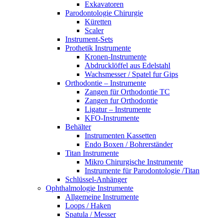
Exkavatoren
Parodontologie Chirurgie
Küretten
Scaler
Instrument-Sets
Prothetik Instrumente
Kronen-Instrumente
Abdrucklöffel aus Edelstahl
Wachsmesser / Spatel fur Gips
Orthodontie – Instrumente
Zangen für Orthodontie TC
Zangen fur Orthodontie
Ligatur – Instrumente
KFO-Instrumente
Behälter
Instrumenten Kassetten
Endo Boxen / Bohrerständer
Titan Instrumente
Mikro Chirurgische Instrumente
Instrumente für Parodontologie /Titan
Schlüssel-Anhänger
Ophthalmologie Instrumente
Allgemeine Instrumente
Loops / Haken
Spatula / Messer