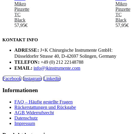
Mikro
Mikro
Pinzette
Pinzette
TC
TC
Black
Black
57,95
€
57,95
€
KONTAKT INFO
ADRESSE:
J+K Chirurgische Instrumente GmbH:
Düsseldorfer Strasse 40, D-42697 Solingen, Germany
TELEFON:
+49 (0) 212 22148788
EMAIL:
info@jkinstrumente.com
Facebook
Instagram
Linkedin
Informationen
FAQ – Häufig gestellte Fragen
Rückerstattungen und Rückgabe
AGB Widerrufsrecht
Datenschutz
Impressum