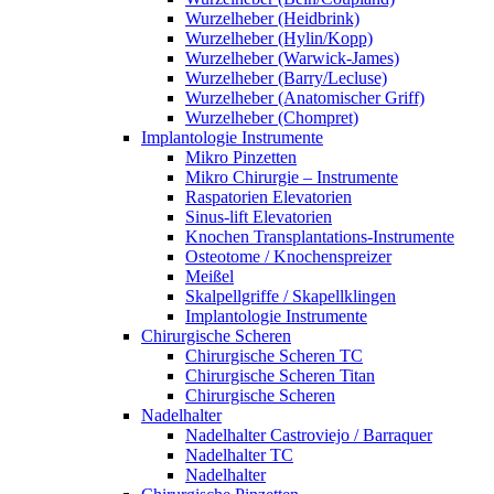
Wurzelheber (Heidbrink)
Wurzelheber (Hylin/Kopp)
Wurzelheber (Warwick-James)
Wurzelheber (Barry/Lecluse)
Wurzelheber (Anatomischer Griff)
Wurzelheber (Chompret)
Implantologie Instrumente
Mikro Pinzetten
Mikro Chirurgie – Instrumente
Raspatorien Elevatorien
Sinus-lift Elevatorien
Knochen Transplantations-Instrumente
Osteotome / Knochenspreizer
Meißel
Skalpellgriffe / Skapellklingen
Implantologie Instrumente
Chirurgische Scheren
Chirurgische Scheren TC
Chirurgische Scheren Titan
Chirurgische Scheren
Nadelhalter
Nadelhalter Castroviejo / Barraquer
Nadelhalter TC
Nadelhalter