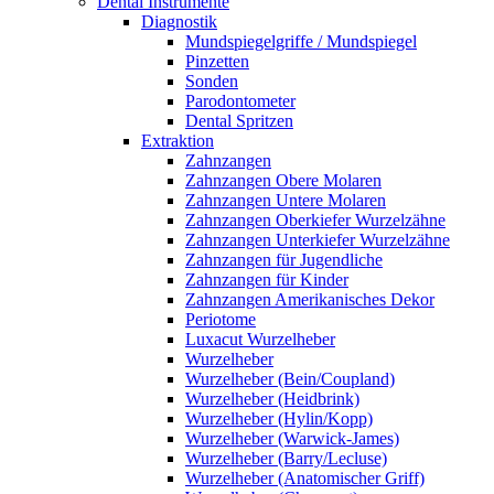
Dental Instrumente
Diagnostik
Mundspiegelgriffe / Mundspiegel
Pinzetten
Sonden
Parodontometer
Dental Spritzen
Extraktion
Zahnzangen
Zahnzangen Obere Molaren
Zahnzangen Untere Molaren
Zahnzangen Oberkiefer Wurzelzähne
Zahnzangen Unterkiefer Wurzelzähne
Zahnzangen für Jugendliche
Zahnzangen für Kinder
Zahnzangen Amerikanisches Dekor
Periotome
Luxacut Wurzelheber
Wurzelheber
Wurzelheber (Bein/Coupland)
Wurzelheber (Heidbrink)
Wurzelheber (Hylin/Kopp)
Wurzelheber (Warwick-James)
Wurzelheber (Barry/Lecluse)
Wurzelheber (Anatomischer Griff)