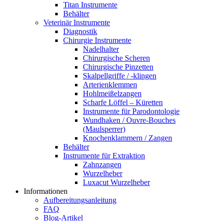
Titan Instrumente
Behälter
Veterinär Instrumente
Diagnostik
Chirurgie Instrumente
Nadelhalter
Chirurgische Scheren
Chirurgische Pinzetten
Skalpellgriffe / -klingen
Arterienklemmen
Hohlmeißelzangen
Scharfe Löffel – Küretten
Instrumente für Parodontologie
Wundhaken / Ouvre-Bouches
(Maulsperrer)
Knochenklammern / Zangen
Behälter
Instrumente für Extraktion
Zahnzangen
Wurzelheber
Luxacut Wurzelheber
Informationen
Aufbereitungsanleitung
FAQ
Blog-Artikel