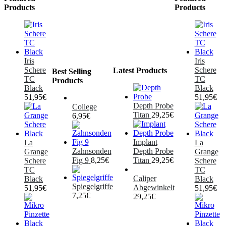
Products
Products
Iris
Iris
Schere
Schere
Latest Products
Best Selling
TC
TC
Products
Black
Black
51,95
€
51,95
€
Depth Probe
College
Titan
29,25
€
6,95
€
Implant
La
La
Zahnsonden
Depth Probe
Grange
Grange
Fig 9
8,25
€
Titan
29,25
€
Schere
Schere
TC
TC
Caliper
Black
Black
Spiegelgriffe
Abgewinkelt
51,95
€
51,95
€
7,25
€
29,25
€