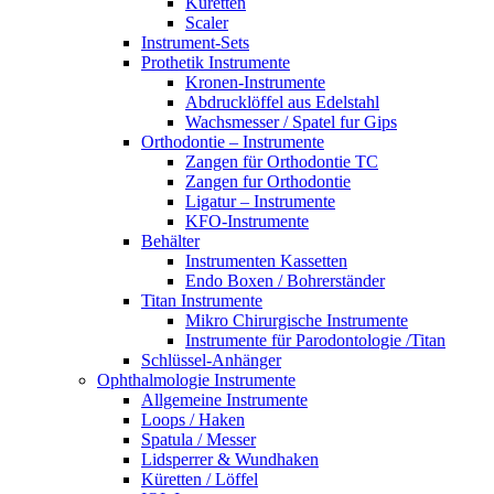
Küretten
Scaler
Instrument-Sets
Prothetik Instrumente
Kronen-Instrumente
Abdrucklöffel aus Edelstahl
Wachsmesser / Spatel fur Gips
Orthodontie – Instrumente
Zangen für Orthodontie TC
Zangen fur Orthodontie
Ligatur – Instrumente
KFO-Instrumente
Behälter
Instrumenten Kassetten
Endo Boxen / Bohrerständer
Titan Instrumente
Mikro Chirurgische Instrumente
Instrumente für Parodontologie /Titan
Schlüssel-Anhänger
Ophthalmologie Instrumente
Allgemeine Instrumente
Loops / Haken
Spatula / Messer
Lidsperrer & Wundhaken
Küretten / Löffel