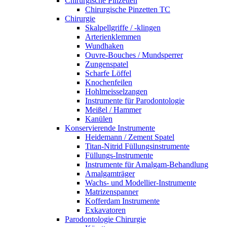
Chirurgische Pinzetten
Chirurgische Pinzetten TC
Chirurgie
Skalpellgriffe / -klingen
Arterienklemmen
Wundhaken
Ouvre-Bouches / Mundsperrer
Zungenspatel
Scharfe Löffel
Knochenfeilen
Hohlmeisselzangen
Instrumente für Parodontologie
Meißel / Hammer
Kanülen
Konservierende Instrumente
Heidemann / Zement Spatel
Titan-Nitrid Füllungsinstrumente
Füllungs-Instrumente
Instrumente für Amalgam-Behandlung
Amalgamträger
Wachs- und Modellier-Instrumente
Matrizenspanner
Kofferdam Instrumente
Exkavatoren
Parodontologie Chirurgie