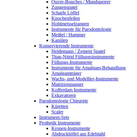
Ouvre-Bouches / Mundsperrer
Zungenspatel
Scharfe Löffel
Knochenfeilen
Hohlmeisselzangen
Instrumente für Parodontologie
Meißel / Hammer
Kanülen
Konservierende Instrumente
Heidemann / Zement Spatel
Titan-Nitrid Füllungsinstrumente
Füllungs-Instrumente
Instrumente für Amalgam-Behandlung
Amalgamträger
Wachs- und Modellier-Instrumente
Matrizenspanner
Kofferdam Instrumente
Exkavatoren
Parodontologie Chirurgie
Küretten
Scaler
Instrument-Sets
Prothetik Instrumente
Kronen-Instrumente
Abdrucklöffel aus Edelstahl