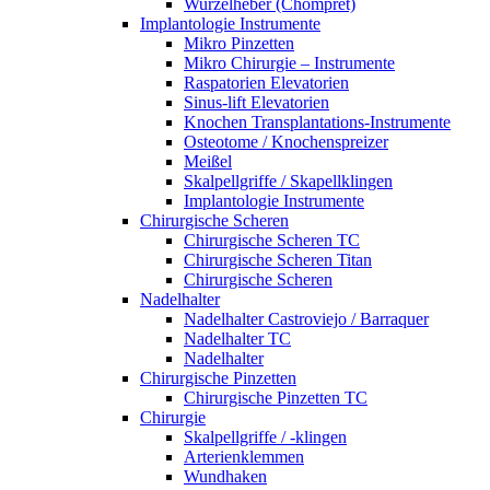
Wurzelheber (Chompret)
Implantologie Instrumente
Mikro Pinzetten
Mikro Chirurgie – Instrumente
Raspatorien Elevatorien
Sinus-lift Elevatorien
Knochen Transplantations-Instrumente
Osteotome / Knochenspreizer
Meißel
Skalpellgriffe / Skapellklingen
Implantologie Instrumente
Chirurgische Scheren
Chirurgische Scheren TC
Chirurgische Scheren Titan
Chirurgische Scheren
Nadelhalter
Nadelhalter Castroviejo / Barraquer
Nadelhalter TC
Nadelhalter
Chirurgische Pinzetten
Chirurgische Pinzetten TC
Chirurgie
Skalpellgriffe / -klingen
Arterienklemmen
Wundhaken