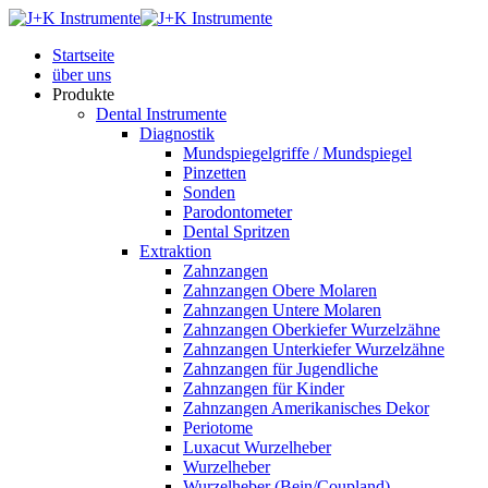
Startseite
über uns
Produkte
Dental Instrumente
Diagnostik
Mundspiegelgriffe / Mundspiegel
Pinzetten
Sonden
Parodontometer
Dental Spritzen
Extraktion
Zahnzangen
Zahnzangen Obere Molaren
Zahnzangen Untere Molaren
Zahnzangen Oberkiefer Wurzelzähne
Zahnzangen Unterkiefer Wurzelzähne
Zahnzangen für Jugendliche
Zahnzangen für Kinder
Zahnzangen Amerikanisches Dekor
Periotome
Luxacut Wurzelheber
Wurzelheber
Wurzelheber (Bein/Coupland)