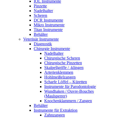
IOL Instrumente
Pinzette
Nadelhalter
Scheren
DCR Instrumente
Mikro Instrumente
Titan Instrumente
Behälter
Veterinär Instrumente
Diagnostik
Chirurgie Instrumente
Nadelhalter
Chirurgische Scheren
Chirurgische Pinzetten
Skalpellgriffe / -klingen
Arterienklemmen
Hohlmeißelzangen
Scharfe Löffel – Küretten
Instrumente für Parodontologie
Wundhaken / Ouvre-Bouches
(Maulsperrer)
Knochenklammern / Zangen
Behälter
Instrumente für Extraktion
Zahnzangen