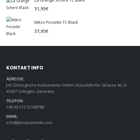
51,95
€
Mikro Pinzette TC Black
57,95
€
KONTAKT INFO
ADRESSE:
J+K Chirurgische Instrumente GmbH: Düsseldorfer Strasse 40, D-
42697 Solingen, Germany
TELEFON:
+49 (0) 212 22148788
EMAIL:
info@jkinstrumente.com