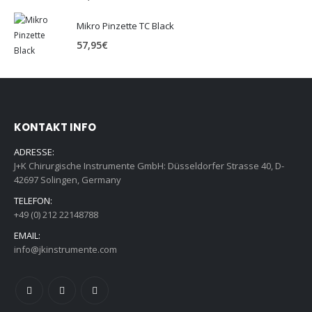
Mikro Pinzette TC Black
57,95
€
KONTAKT INFO
ADRESSE:
J+K Chirurgische Instrumente GmbH: Düsseldorfer Strasse 40, D-
42697 Solingen, Germany
TELEFON:
+49 (0) 212 22148788
EMAIL:
info@jkinstrumente.com