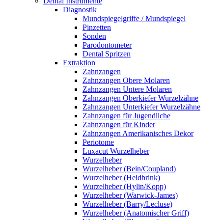
Dental Instrumente
Diagnostik
Mundspiegelgriffe / Mundspiegel
Pinzetten
Sonden
Parodontometer
Dental Spritzen
Extraktion
Zahnzangen
Zahnzangen Obere Molaren
Zahnzangen Untere Molaren
Zahnzangen Oberkiefer Wurzelzähne
Zahnzangen Unterkiefer Wurzelzähne
Zahnzangen für Jugendliche
Zahnzangen für Kinder
Zahnzangen Amerikanisches Dekor
Periotome
Luxacut Wurzelheber
Wurzelheber
Wurzelheber (Bein/Coupland)
Wurzelheber (Heidbrink)
Wurzelheber (Hylin/Kopp)
Wurzelheber (Warwick-James)
Wurzelheber (Barry/Lecluse)
Wurzelheber (Anatomischer Griff)