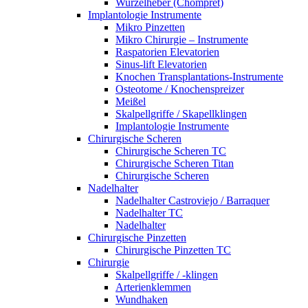
Wurzelheber (Chompret)
Implantologie Instrumente
Mikro Pinzetten
Mikro Chirurgie – Instrumente
Raspatorien Elevatorien
Sinus-lift Elevatorien
Knochen Transplantations-Instrumente
Osteotome / Knochenspreizer
Meißel
Skalpellgriffe / Skapellklingen
Implantologie Instrumente
Chirurgische Scheren
Chirurgische Scheren TC
Chirurgische Scheren Titan
Chirurgische Scheren
Nadelhalter
Nadelhalter Castroviejo / Barraquer
Nadelhalter TC
Nadelhalter
Chirurgische Pinzetten
Chirurgische Pinzetten TC
Chirurgie
Skalpellgriffe / -klingen
Arterienklemmen
Wundhaken