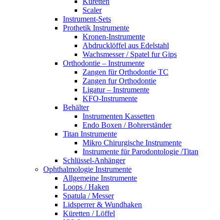
Küretten
Scaler
Instrument-Sets
Prothetik Instrumente
Kronen-Instrumente
Abdrucklöffel aus Edelstahl
Wachsmesser / Spatel fur Gips
Orthodontie – Instrumente
Zangen für Orthodontie TC
Zangen fur Orthodontie
Ligatur – Instrumente
KFO-Instrumente
Behälter
Instrumenten Kassetten
Endo Boxen / Bohrerständer
Titan Instrumente
Mikro Chirurgische Instrumente
Instrumente für Parodontologie /Titan
Schlüssel-Anhänger
Ophthalmologie Instrumente
Allgemeine Instrumente
Loops / Haken
Spatula / Messer
Lidsperrer & Wundhaken
Küretten / Löffel