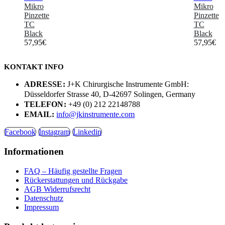
Mikro
Mikro
Pinzette
Pinzette
TC
TC
Black
Black
57,95
€
57,95
€
KONTAKT INFO
ADRESSE:
J+K Chirurgische Instrumente GmbH:
Düsseldorfer Strasse 40, D-42697 Solingen, Germany
TELEFON:
+49 (0) 212 22148788
EMAIL:
info@jkinstrumente.com
Facebook
Instagram
Linkedin
Informationen
FAQ – Häufig gestellte Fragen
Rückerstattungen und Rückgabe
AGB Widerrufsrecht
Datenschutz
Impressum