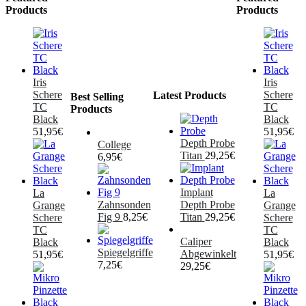
Products
Products
Iris
Iris
Schere
Schere
Latest Products
Best Selling
TC
TC
Products
Black
Black
51,95
€
51,95
€
Depth Probe
College
Titan
29,25
€
6,95
€
Implant
La
La
Zahnsonden
Depth Probe
Grange
Grange
Fig 9
8,25
€
Titan
29,25
€
Schere
Schere
TC
TC
Caliper
Black
Black
Spiegelgriffe
Abgewinkelt
51,95
€
51,95
€
7,25
€
29,25
€