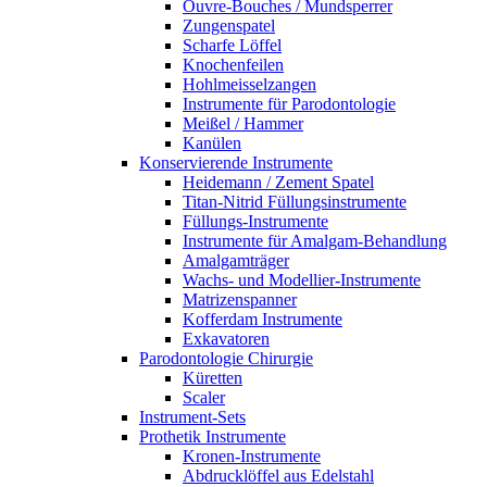
Ouvre-Bouches / Mundsperrer
Zungenspatel
Scharfe Löffel
Knochenfeilen
Hohlmeisselzangen
Instrumente für Parodontologie
Meißel / Hammer
Kanülen
Konservierende Instrumente
Heidemann / Zement Spatel
Titan-Nitrid Füllungsinstrumente
Füllungs-Instrumente
Instrumente für Amalgam-Behandlung
Amalgamträger
Wachs- und Modellier-Instrumente
Matrizenspanner
Kofferdam Instrumente
Exkavatoren
Parodontologie Chirurgie
Küretten
Scaler
Instrument-Sets
Prothetik Instrumente
Kronen-Instrumente
Abdrucklöffel aus Edelstahl