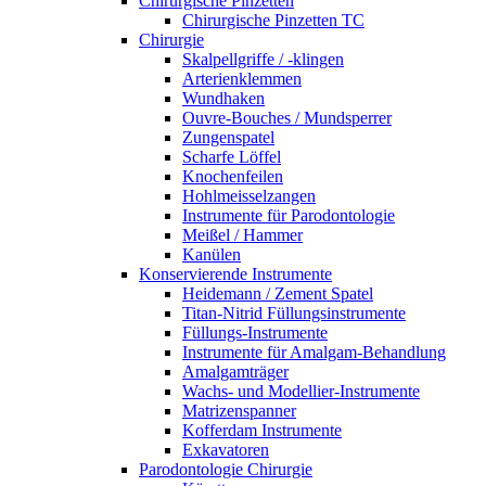
Chirurgische Pinzetten
Chirurgische Pinzetten TC
Chirurgie
Skalpellgriffe / -klingen
Arterienklemmen
Wundhaken
Ouvre-Bouches / Mundsperrer
Zungenspatel
Scharfe Löffel
Knochenfeilen
Hohlmeisselzangen
Instrumente für Parodontologie
Meißel / Hammer
Kanülen
Konservierende Instrumente
Heidemann / Zement Spatel
Titan-Nitrid Füllungsinstrumente
Füllungs-Instrumente
Instrumente für Amalgam-Behandlung
Amalgamträger
Wachs- und Modellier-Instrumente
Matrizenspanner
Kofferdam Instrumente
Exkavatoren
Parodontologie Chirurgie