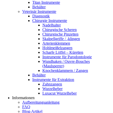
Titan Instrumente
Behälter
Veterinär Instrumente
Diagnostik
Chirurgie Instrumente
Nadelhalter
Chirurgische Scheren
Chirurgische Pinzetten
Skalpellgriffe / -klingen
Arterienklemmen
Hohlmeißelzangen
Scharfe Löffel – Küretten
Instrumente für Parodontologie
Wundhaken / Ouvre-Bouches
(Maulsperrer)
Knochenklammern / Zangen
Behälter
Instrumente für Extraktion
Zahnzangen
Wurzelheber
Luxacut Wurzelheber
Informationen
Aufbereitungsanleitung
FAQ
Blog-Artikel