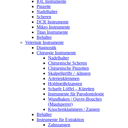
IOL Instrumente
Pinzette
Nadelhalter
Scheren
DCR Instrumente
Mikro Instrumente
Titan Instrumente
Behälter
Veterinär Instrumente
Diagnostik
Chirurgie Instrumente
Nadelhalter
Chirurgische Scheren
Chirurgische Pinzetten
Skalpellgriffe / -klingen
Arterienklemmen
Hohlmeißelzangen
Scharfe Löffel – Küretten
Instrumente für Parodontologie
Wundhaken / Ouvre-Bouches
(Maulsperrer)
Knochenklammern / Zangen
Behälter
Instrumente für Extraktion
Zahnzangen