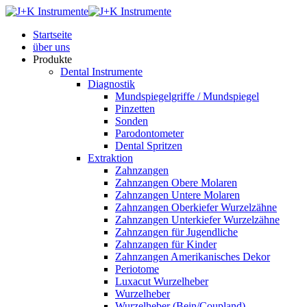
Startseite
über uns
Produkte
Dental Instrumente
Diagnostik
Mundspiegelgriffe / Mundspiegel
Pinzetten
Sonden
Parodontometer
Dental Spritzen
Extraktion
Zahnzangen
Zahnzangen Obere Molaren
Zahnzangen Untere Molaren
Zahnzangen Oberkiefer Wurzelzähne
Zahnzangen Unterkiefer Wurzelzähne
Zahnzangen für Jugendliche
Zahnzangen für Kinder
Zahnzangen Amerikanisches Dekor
Periotome
Luxacut Wurzelheber
Wurzelheber
Wurzelheber (Bein/Coupland)